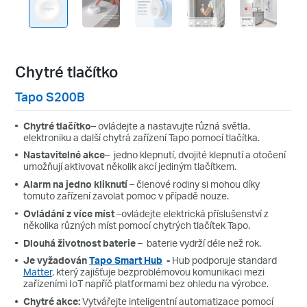
Chytré tlačítko
Tapo S200B
Chytré tlačítko
– ovládejte a nastavujte různá světla,
elektroniku a další chytrá zařízení Tapo pomocí tlačítka.
Nastavitelné akce
– jedno klepnutí, dvojité klepnutí a otočení
umožňují aktivovat několik akcí jediným tlačítkem.
Alarm na jedno kliknutí
– členové rodiny si mohou díky
tomuto zařízení zavolat pomoc v případě nouze.
Ovládání z více míst
–ovládejte elektrická příslušenství z
několika různých míst pomocí chytrých tlačítek Tapo.
Dlouhá životnost baterie
– baterie vydrží déle než rok.
Je vyžadován
Tapo Smart Hub
-
Hub podporuje standard
Matter
, který zajišťuje bezproblémovou komunikaci mezi
zařízeními IoT napříč platformami bez ohledu na výrobce.
Chytré akce:
Vytvářejte inteligentní automatizace pomocí