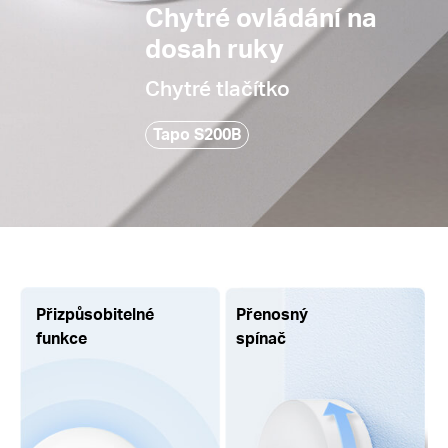
Chytré ovládání na
dosah ruky
Chytré tlačítko
Tapo S200B
Přizpůsobitelné
Přenosný
funkce
spínač