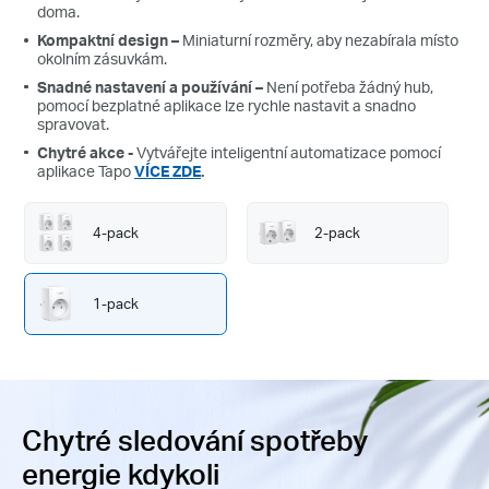
doma.
Kompaktní design
–
Miniaturní rozměry, aby nezabírala místo
okolním zásuvkám.
Snadné nastavení a používání
–
Není potřeba žádný hub,
pomocí bezplatné aplikace lze rychle nastavit a snadno
spravovat.
Chytré akce -
Vytvářejte inteligentní automatizace pomocí
aplikace Tapo
VÍCE ZDE
.
4-pack
2-pack
1-pack
Chytré sledování spotřeby
energie kdykoli