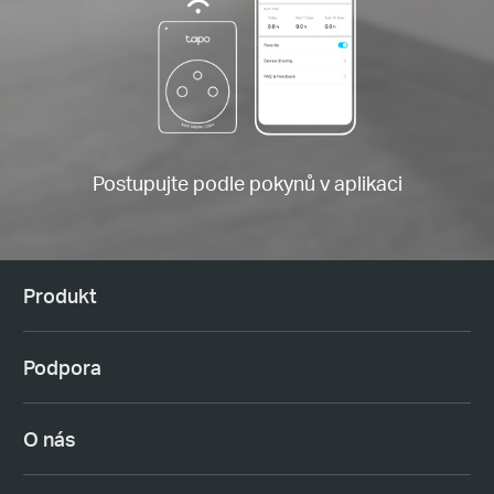
Postupujte podle pokynů v aplikaci
Produkt
Podpora
O nás