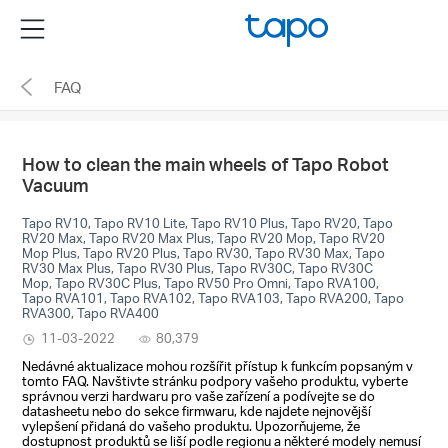
Click
Menu
to
skip
FAQ
the
navigation
bar
How to clean the main wheels of Tapo Robot
Vacuum
Tapo RV10, Tapo RV10 Lite, Tapo RV10 Plus, Tapo RV20, Tapo
RV20 Max, Tapo RV20 Max Plus, Tapo RV20 Mop, Tapo RV20
Mop Plus, Tapo RV20 Plus, Tapo RV30, Tapo RV30 Max, Tapo
RV30 Max Plus, Tapo RV30 Plus, Tapo RV30C, Tapo RV30C
Mop, Tapo RV30C Plus, Tapo RV50 Pro Omni, Tapo RVA100,
Tapo RVA101, Tapo RVA102, Tapo RVA103, Tapo RVA200, Tapo
RVA300, Tapo RVA400
11-03-2022
80,379
Nedávné aktualizace mohou rozšířit přístup k funkcím popsaným v
tomto FAQ. Navštivte stránku podpory vašeho produktu, vyberte
správnou verzi hardwaru pro vaše zařízení a podívejte se do
datasheetu nebo do sekce firmwaru, kde najdete nejnovější
vylepšení přidaná do vašeho produktu. Upozorňujeme, že
dostupnost produktů se liší podle regionu a některé modely nemusí