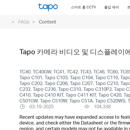
Click
스마트 홈 CCTV
출입 제어
to
skip
FAQs
Content
the
navigation
bar
Tapo 카메라 비디오 및 디스플레이
TC40, TC40GW, TC41, TC42, TC43, TC46, TC60, TC65
Tapo C101, Tapo C103, Tapo C104, Tapo C110, Tap
Tapo C202, Tapo C206, Tapo C207, Tapo C210, Tap
C232, Tapo C236, Tapo C310, Tapo C310P2, Tapo C
C410, Tapo C410 KIT, Tapo C411 KIT, Tapo C420, T
C501GW, Tapo C510W, Tapo C51A, Tapo C520WS, T
03-19-2025
104,338
Recent updates may have expanded access to feature
device, and check either the Datasheet or the firmw
region, and certain models may not be available in 