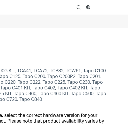
search
C90G KIT, TCA41, TCA72, TCB82, TCW61, Tapo C100,
Tapo C125, Tapo C200, Tapo C200P2, Tapo C201,
po C220, Tapo C222, Tapo C225, Tapo C230, Tapo
apo C401 KIT, Tapo C402, Tapo C402 KIT, Tapo
5 KIT, Tapo C460, Tapo C460 KIT, Tapo C500, Tapo
po C720, Tapo C840
, select the correct hardware version for your
t. Please note that product availability varies by