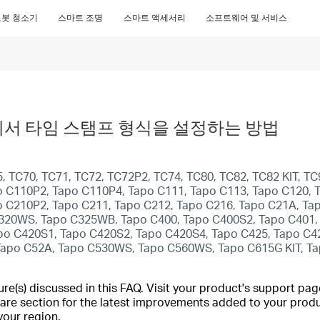
로봇 청소기
스마트 조명
스마트 액세서리
소프트웨어 및 서비스
에서 타임 스탬프 형식을 설정하는 방법
, TC70, TC71, TC72, TC72P2, TC74, TC80, TC82, TC82 KIT, T
o C110P2, Tapo C110P4, Tapo C111, Tapo C113, Tapo C120, 
o C210P2, Tapo C211, Tapo C212, Tapo C216, Tapo C21A, Ta
320WS, Tapo C325WB, Tapo C400, Tapo C400S2, Tapo C401, T
apo C420S1, Tapo C420S2, Tapo C420S4, Tapo C425, Tapo C42
apo C52A, Tapo C530WS, Tapo C560WS, Tapo C615G KIT, Ta
(s) discussed in this FAQ. Visit your product's support page
are section for the latest improvements added to your produc
your region.