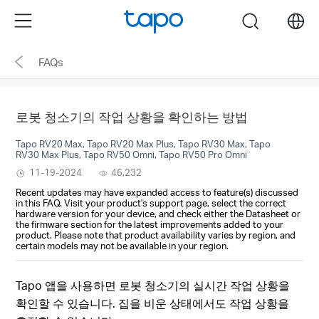
Click
Menu
search
to
skip
FAQs
the
navigation
bar
로봇 청소기의 작업 상황을 확인하는 방법
Tapo RV20 Max, Tapo RV20 Max Plus, Tapo RV30 Max, Tapo
RV30 Max Plus, Tapo RV50 Omni, Tapo RV50 Pro Omni
11-19-2024
46,232
Recent updates may have expanded access to feature(s) discussed
in this FAQ. Visit your product's support page, select the correct
hardware version for your device, and check either the Datasheet or
the firmware section for the latest improvements added to your
product. Please note that product availability varies by region, and
certain models may not be available in your region.
Tapo 앱을 사용하면 로봇 청소기의 실시간 작업 상황을
확인할 수 있습니다. 집을 비운 상태에서도 작업 상황을