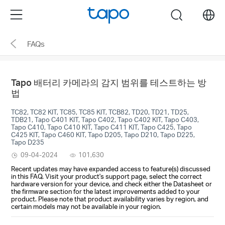
Click
Menu
search
to
skip
FAQs
the
navigation
bar
Tapo 배터리 카메라의 감지 범위를 테스트하는 방
법
TC82, TC82 KIT, TC85, TC85 KIT, TCB82, TD20, TD21, TD25,
TDB21, Tapo C401 KIT, Tapo C402, Tapo C402 KIT, Tapo C403,
Tapo C410, Tapo C410 KIT, Tapo C411 KIT, Tapo C425, Tapo
C425 KIT, Tapo C460 KIT, Tapo D205, Tapo D210, Tapo D225,
Tapo D235
09-04-2024
101,630
Recent updates may have expanded access to feature(s) discussed
in this FAQ. Visit your product's support page, select the correct
hardware version for your device, and check either the Datasheet or
the firmware section for the latest improvements added to your
product. Please note that product availability varies by region, and
certain models may not be available in your region.