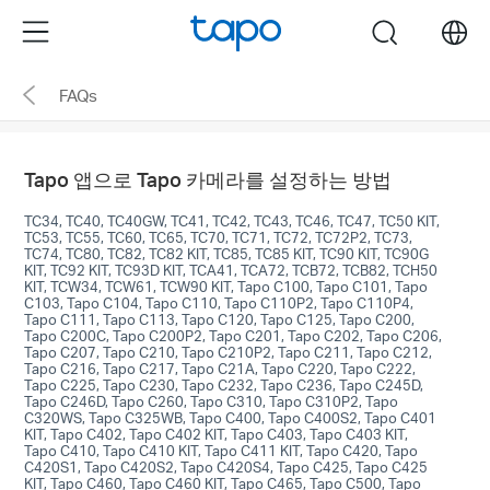
Click
Menu
search
to
skip
FAQs
the
navigation
bar
Tapo 앱으로 Tapo 카메라를 설정하는 방법
TC34, TC40, TC40GW, TC41, TC42, TC43, TC46, TC47, TC50 KIT,
TC53, TC55, TC60, TC65, TC70, TC71, TC72, TC72P2, TC73,
TC74, TC80, TC82, TC82 KIT, TC85, TC85 KIT, TC90 KIT, TC90G
KIT, TC92 KIT, TC93D KIT, TCA41, TCA72, TCB72, TCB82, TCH50
KIT, TCW34, TCW61, TCW90 KIT, Tapo C100, Tapo C101, Tapo
C103, Tapo C104, Tapo C110, Tapo C110P2, Tapo C110P4,
Tapo C111, Tapo C113, Tapo C120, Tapo C125, Tapo C200,
Tapo C200C, Tapo C200P2, Tapo C201, Tapo C202, Tapo C206,
Tapo C207, Tapo C210, Tapo C210P2, Tapo C211, Tapo C212,
Tapo C216, Tapo C217, Tapo C21A, Tapo C220, Tapo C222,
Tapo C225, Tapo C230, Tapo C232, Tapo C236, Tapo C245D,
Tapo C246D, Tapo C260, Tapo C310, Tapo C310P2, Tapo
C320WS, Tapo C325WB, Tapo C400, Tapo C400S2, Tapo C401
KIT, Tapo C402, Tapo C402 KIT, Tapo C403, Tapo C403 KIT,
Tapo C410, Tapo C410 KIT, Tapo C411 KIT, Tapo C420, Tapo
C420S1, Tapo C420S2, Tapo C420S4, Tapo C425, Tapo C425
KIT, Tapo C460, Tapo C460 KIT, Tapo C465, Tapo C500, Tapo