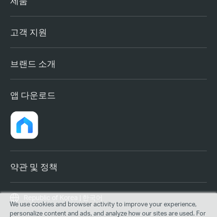
제품
고객 지원
브랜드 소개
앱 다운로드
약관 및 정책
Republic of Korea | 한국어
We use cookies and browser activity to improve your experience,
personalize content and ads, and analyze how our sites are used. For