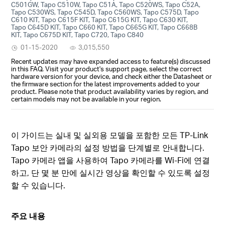
C501GW, Tapo C510W, Tapo C51A, Tapo C520WS, Tapo C52A,
Tapo C530WS, Tapo C545D, Tapo C560WS, Tapo C575D, Tapo
C610 KIT, Tapo C615F KIT, Tapo C615G KIT, Tapo C630 KIT,
Tapo C645D KIT, Tapo C660 KIT, Tapo C665G KIT, Tapo C668B
KIT, Tapo C675D KIT, Tapo C720, Tapo C840
01-15-2020
3,015,550
Recent updates may have expanded access to feature(s) discussed
in this FAQ. Visit your product's support page, select the correct
hardware version for your device, and check either the Datasheet or
the firmware section for the latest improvements added to your
product. Please note that product availability varies by region, and
certain models may not be available in your region.
이 가이드는 실내 및 실외용 모델을 포함한 모든 TP-Link
Tapo 보안 카메라의 설정 방법을 단계별로 안내합니다.
Tapo 카메라 앱을 사용하여 Tapo 카메라를 Wi-Fi에 연결
하고, 단 몇 분 만에 실시간 영상을 확인할 수 있도록 설정
할 수 있습니다.
주요 내용