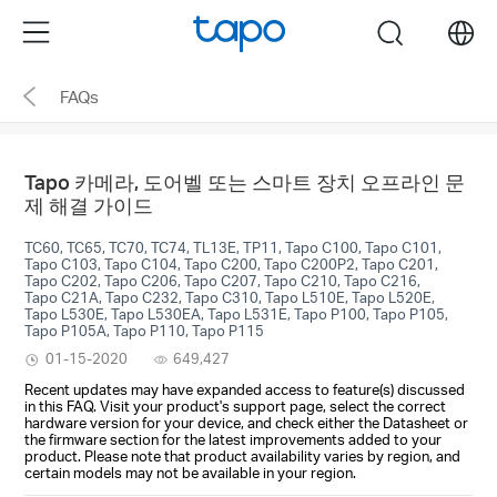
Click
Menu
search
to
skip
FAQs
the
navigation
bar
Tapo 카메라, 도어벨 또는 스마트 장치 오프라인 문
제 해결 가이드
TC60, TC65, TC70, TC74, TL13E, TP11, Tapo C100, Tapo C101,
Tapo C103, Tapo C104, Tapo C200, Tapo C200P2, Tapo C201,
Tapo C202, Tapo C206, Tapo C207, Tapo C210, Tapo C216,
Tapo C21A, Tapo C232, Tapo C310, Tapo L510E, Tapo L520E,
Tapo L530E, Tapo L530EA, Tapo L531E, Tapo P100, Tapo P105,
Tapo P105A, Tapo P110, Tapo P115
01-15-2020
649,427
Recent updates may have expanded access to feature(s) discussed
in this FAQ. Visit your product's support page, select the correct
hardware version for your device, and check either the Datasheet or
the firmware section for the latest improvements added to your
product. Please note that product availability varies by region, and
certain models may not be available in your region.