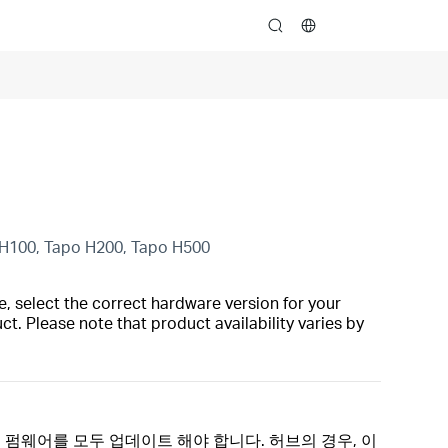
search
 H100, Tapo H200, Tapo H500
, select the correct hardware version for your
t. Please note that product availability varies by
 펌웨어를 모두 업데이트 해야 합니다. 허브의 경우, 이