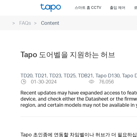
Click
스마트 홈 CCTV
출입 제어
to
skip
FAQs
Content
the
navigation
bar
Tapo 도어벨을 지원하는 허브
TD20, TD21, TD23, TD25, TDB21, Tapo D130, Tapo 
01-30-2024
76,056
Recent updates may have expanded access to feature
device, and check either the Datasheet or the firmw
region, and certain models may not be available in 
Tapo 초인종에 연동할 차임벨이나 허브가 더 필요하십