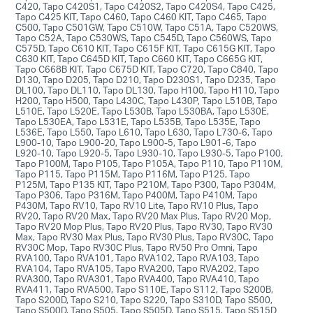
C420, Tapo C420S1, Tapo C420S2, Tapo C420S4, Tapo C425,
Tapo C425 KIT, Tapo C460, Tapo C460 KIT, Tapo C465, Tapo
C500, Tapo C501GW, Tapo C510W, Tapo C51A, Tapo C520WS,
Tapo C52A, Tapo C530WS, Tapo C545D, Tapo C560WS, Tapo
C575D, Tapo C610 KIT, Tapo C615F KIT, Tapo C615G KIT, Tapo
C630 KIT, Tapo C645D KIT, Tapo C660 KIT, Tapo C665G KIT,
Tapo C668B KIT, Tapo C675D KIT, Tapo C720, Tapo C840, Tapo
D130, Tapo D205, Tapo D210, Tapo D230S1, Tapo D235, Tapo
DL100, Tapo DL110, Tapo DL130, Tapo H100, Tapo H110, Tapo
H200, Tapo H500, Tapo L430C, Tapo L430P, Tapo L510B, Tapo
L510E, Tapo L520E, Tapo L530B, Tapo L530BA, Tapo L530E,
Tapo L530EA, Tapo L531E, Tapo L535B, Tapo L535E, Tapo
L536E, Tapo L550, Tapo L610, Tapo L630, Tapo L730-6, Tapo
L900-10, Tapo L900-20, Tapo L900-5, Tapo L901-6, Tapo
L920-10, Tapo L920-5, Tapo L930-10, Tapo L930-5, Tapo P100,
Tapo P100M, Tapo P105, Tapo P105A, Tapo P110, Tapo P110M,
Tapo P115, Tapo P115M, Tapo P116M, Tapo P125, Tapo
P125M, Tapo P135 KIT, Tapo P210M, Tapo P300, Tapo P304M,
Tapo P306, Tapo P316M, Tapo P400M, Tapo P410M, Tapo
P430M, Tapo RV10, Tapo RV10 Lite, Tapo RV10 Plus, Tapo
RV20, Tapo RV20 Max, Tapo RV20 Max Plus, Tapo RV20 Mop,
Tapo RV20 Mop Plus, Tapo RV20 Plus, Tapo RV30, Tapo RV30
Max, Tapo RV30 Max Plus, Tapo RV30 Plus, Tapo RV30C, Tapo
RV30C Mop, Tapo RV30C Plus, Tapo RV50 Pro Omni, Tapo
RVA100, Tapo RVA101, Tapo RVA102, Tapo RVA103, Tapo
RVA104, Tapo RVA105, Tapo RVA200, Tapo RVA202, Tapo
RVA300, Tapo RVA301, Tapo RVA400, Tapo RVA410, Tapo
RVA411, Tapo RVA500, Tapo S110E, Tapo S112, Tapo S200B,
Tapo S200D, Tapo S210, Tapo S220, Tapo S310D, Tapo S500,
Tapo S500D, Tapo S505, Tapo S505D, Tapo S515, Tapo S515D