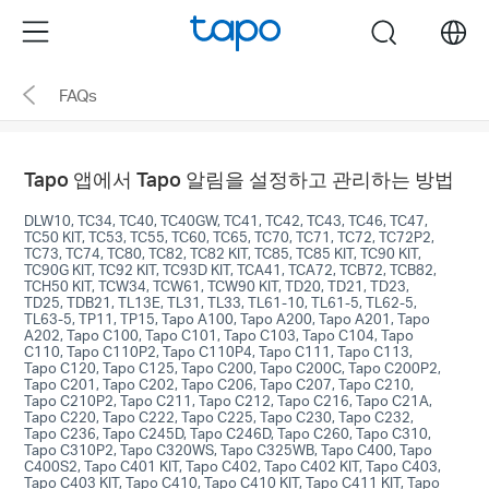
Click
Menu
search
to
skip
FAQs
the
navigation
bar
Tapo 앱에서 Tapo 알림을 설정하고 관리하는 방법
DLW10, TC34, TC40, TC40GW, TC41, TC42, TC43, TC46, TC47,
TC50 KIT, TC53, TC55, TC60, TC65, TC70, TC71, TC72, TC72P2,
TC73, TC74, TC80, TC82, TC82 KIT, TC85, TC85 KIT, TC90 KIT,
TC90G KIT, TC92 KIT, TC93D KIT, TCA41, TCA72, TCB72, TCB82,
TCH50 KIT, TCW34, TCW61, TCW90 KIT, TD20, TD21, TD23,
TD25, TDB21, TL13E, TL31, TL33, TL61-10, TL61-5, TL62-5,
TL63-5, TP11, TP15, Tapo A100, Tapo A200, Tapo A201, Tapo
A202, Tapo C100, Tapo C101, Tapo C103, Tapo C104, Tapo
C110, Tapo C110P2, Tapo C110P4, Tapo C111, Tapo C113,
Tapo C120, Tapo C125, Tapo C200, Tapo C200C, Tapo C200P2,
Tapo C201, Tapo C202, Tapo C206, Tapo C207, Tapo C210,
Tapo C210P2, Tapo C211, Tapo C212, Tapo C216, Tapo C21A,
Tapo C220, Tapo C222, Tapo C225, Tapo C230, Tapo C232,
Tapo C236, Tapo C245D, Tapo C246D, Tapo C260, Tapo C310,
Tapo C310P2, Tapo C320WS, Tapo C325WB, Tapo C400, Tapo
C400S2, Tapo C401 KIT, Tapo C402, Tapo C402 KIT, Tapo C403,
Tapo C403 KIT, Tapo C410, Tapo C410 KIT, Tapo C411 KIT, Tapo