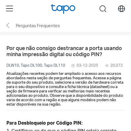
Click
Menu
search
to
skip
Perguntas Frequentes
the
navigation
bar
Por que não consigo destrancar a porta usando
minha impressão digital ou código PIN?
DLW10, Tapo DL100, Tapo DL110
03-12-2025
20,072
Atualizações recentes podem ter ampliado o acesso aos recursos
abordados nesta seção de perguntas frequentes. Acesse a página
de suporte do seu produto, selecione a versão de hardware correta
para o seu dispositivo e consulte a ficha técnica (datasheet) ou a
seção de firmware para verificar as melhorias mais recentes
adicionadas ao produto. Observe que a disponibilidade do produto
varia de acordo com a região e que alguns modelos podem não
estar disponíveis na sua região.
Para Desbloqueio por Código PIN:
1. Certifique-se de que o código PIN esteja correto.