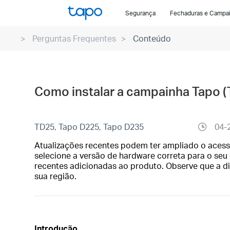
Click
Segurança
Fechaduras e Campa
to
skip
Perguntas Frequentes
Conteúdo
the
navigation
bar
Como instalar a campainha Tapo 
TD25, Tapo D225, Tapo D235
04-
Atualizações recentes podem ter ampliado o acess
selecione a versão de hardware correta para o seu d
recentes adicionadas ao produto. Observe que a d
sua região.
Introdução