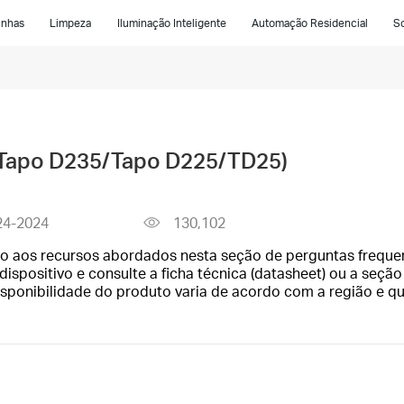
inhas
Limpeza
Iluminação Inteligente
Automação Residencial
So
(Tapo D235/Tapo D225/TD25)
24-2024
130,102
o aos recursos abordados nesta seção de perguntas frequen
ispositivo e consulte a ficha técnica (datasheet) ou a seção
isponibilidade do produto varia de acordo com a região e q