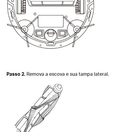
Passo
2.
Remova a escova e sua tampa lateral.