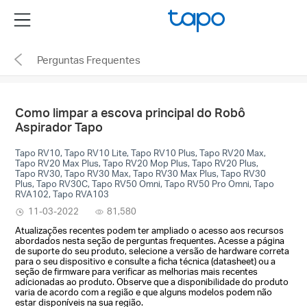
Click
Menu
to
skip
Perguntas Frequentes
the
navigation
bar
Como limpar a escova principal do Robô
Aspirador Tapo
Tapo RV10, Tapo RV10 Lite, Tapo RV10 Plus, Tapo RV20 Max,
Tapo RV20 Max Plus, Tapo RV20 Mop Plus, Tapo RV20 Plus,
Tapo RV30, Tapo RV30 Max, Tapo RV30 Max Plus, Tapo RV30
Plus, Tapo RV30C, Tapo RV50 Omni, Tapo RV50 Pro Omni, Tapo
RVA102, Tapo RVA103
11-03-2022
81,580
Atualizações recentes podem ter ampliado o acesso aos recursos
abordados nesta seção de perguntas frequentes. Acesse a página
de suporte do seu produto, selecione a versão de hardware correta
para o seu dispositivo e consulte a ficha técnica (datasheet) ou a
seção de firmware para verificar as melhorias mais recentes
adicionadas ao produto. Observe que a disponibilidade do produto
varia de acordo com a região e que alguns modelos podem não
estar disponíveis na sua região.