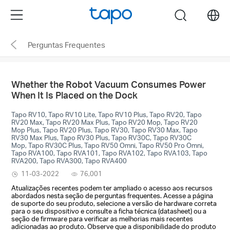
Click
Menu
search
to
skip
Perguntas Frequentes
the
navigation
bar
Whether the Robot Vacuum Consumes Power
When It Is Placed on the Dock
Tapo RV10, Tapo RV10 Lite, Tapo RV10 Plus, Tapo RV20, Tapo
RV20 Max, Tapo RV20 Max Plus, Tapo RV20 Mop, Tapo RV20
Mop Plus, Tapo RV20 Plus, Tapo RV30, Tapo RV30 Max, Tapo
RV30 Max Plus, Tapo RV30 Plus, Tapo RV30C, Tapo RV30C
Mop, Tapo RV30C Plus, Tapo RV50 Omni, Tapo RV50 Pro Omni,
Tapo RVA100, Tapo RVA101, Tapo RVA102, Tapo RVA103, Tapo
RVA200, Tapo RVA300, Tapo RVA400
11-03-2022
76,001
Atualizações recentes podem ter ampliado o acesso aos recursos
abordados nesta seção de perguntas frequentes. Acesse a página
de suporte do seu produto, selecione a versão de hardware correta
para o seu dispositivo e consulte a ficha técnica (datasheet) ou a
seção de firmware para verificar as melhorias mais recentes
adicionadas ao produto. Observe que a disponibilidade do produto