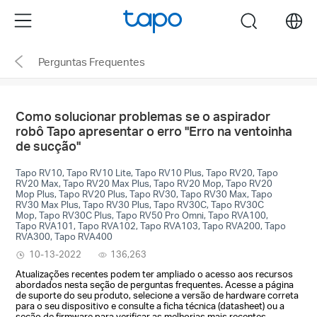
Click
Menu
search
to
skip
Perguntas Frequentes
the
navigation
bar
Como solucionar problemas se o aspirador
robô Tapo apresentar o erro "Erro na ventoinha
de sucção"
Tapo RV10, Tapo RV10 Lite, Tapo RV10 Plus, Tapo RV20, Tapo
RV20 Max, Tapo RV20 Max Plus, Tapo RV20 Mop, Tapo RV20
Mop Plus, Tapo RV20 Plus, Tapo RV30, Tapo RV30 Max, Tapo
RV30 Max Plus, Tapo RV30 Plus, Tapo RV30C, Tapo RV30C
Mop, Tapo RV30C Plus, Tapo RV50 Pro Omni, Tapo RVA100,
Tapo RVA101, Tapo RVA102, Tapo RVA103, Tapo RVA200, Tapo
RVA300, Tapo RVA400
10-13-2022
136,263
Atualizações recentes podem ter ampliado o acesso aos recursos
abordados nesta seção de perguntas frequentes. Acesse a página
de suporte do seu produto, selecione a versão de hardware correta
para o seu dispositivo e consulte a ficha técnica (datasheet) ou a
seção de firmware para verificar as melhorias mais recentes