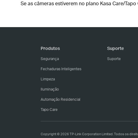
Se as câmeras estiverem no plano Kasa Care/Tapo 
Produtos
Suporte
Segurança
Suporte
Fechaduras Inteligentes
Limpeza
Iluminação
Automação Residencial
Tapo Care
Copyright © 2026 TP-Link Corporation Limited. Todos os direit