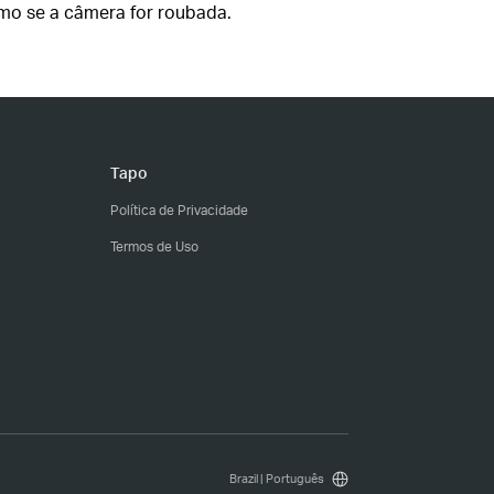
mo se a câmera for roubada.
Tapo
Política de Privacidade
Termos de Uso
Brazil | Português