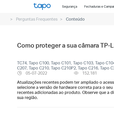
Click
Segurança
Fechaduras e Campa
to
skip
Perguntas Frequentes
Conteúdo
the
navigation
bar
Como proteger a sua câmara TP-L
TC74, Tapo C100, Tapo C101, Tapo C103, Tapo C10
C207, Tapo C210, Tapo C210P2, Tapo C216, Tapo 
05-07-2022
152,181
Atualizações recentes podem ter ampliado o acess
selecione a versão de hardware correta para o seu d
recentes adicionadas ao produto. Observe que a d
sua região.