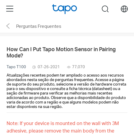
Click
Menu
search
to
skip
Perguntas Frequentes
the
navigation
bar
How Can I Put Tapo Motion Sensor in Pairing
Mode?
Tapo T100
07-26-2021
77,070
Atualizações recentes podem ter ampliado o acesso aos recursos
abordados nesta seção de perguntas frequentes. Acesse a página
de suporte do seu produto, selecione a versão de hardware correta
para o seu dispositivo e consulte a ficha técnica (datasheet) ou a
seção de firmware para verificar as melhorias mais recentes
adicionadas ao produto. Observe que a disponibilidade do produto
varia de acordo com a região e que alguns modelos podem não
estar disponíveis na sua região.
Note: If your device is mounted on the wall with 3M
adhesive, please remove the main body from the