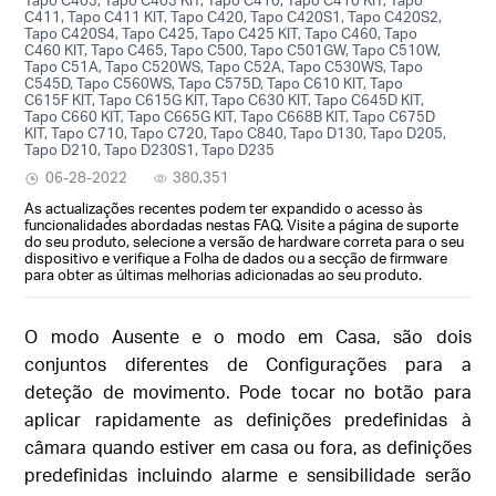
C411, Tapo C411 KIT, Tapo C420, Tapo C420S1, Tapo C420S2,
Tapo C420S4, Tapo C425, Tapo C425 KIT, Tapo C460, Tapo
C460 KIT, Tapo C465, Tapo C500, Tapo C501GW, Tapo C510W,
Tapo C51A, Tapo C520WS, Tapo C52A, Tapo C530WS, Tapo
C545D, Tapo C560WS, Tapo C575D, Tapo C610 KIT, Tapo
C615F KIT, Tapo C615G KIT, Tapo C630 KIT, Tapo C645D KIT,
Tapo C660 KIT, Tapo C665G KIT, Tapo C668B KIT, Tapo C675D
KIT, Tapo C710, Tapo C720, Tapo C840, Tapo D130, Tapo D205,
Tapo D210, Tapo D230S1, Tapo D235
06-28-2022
380,351
As actualizações recentes podem ter expandido o acesso às
funcionalidades abordadas nestas FAQ. Visite a página de suporte
do seu produto, selecione a versão de hardware correta para o seu
dispositivo e verifique a Folha de dados ou a secção de firmware
para obter as últimas melhorias adicionadas ao seu produto.
O modo Ausente e o modo em Casa, são dois
conjuntos diferentes de Configurações para a
deteção de movimento. Pode tocar no botão para
aplicar rapidamente as definições predefinidas à
câmara quando estiver em casa ou fora, as definições
predefinidas incluindo alarme e sensibilidade serão