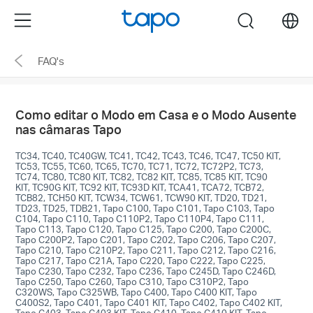
Click
Menu
search
to
skip
FAQ's
the
navigation
bar
Como editar o Modo em Casa e o Modo Ausente
nas câmaras Tapo
TC34, TC40, TC40GW, TC41, TC42, TC43, TC46, TC47, TC50 KIT,
TC53, TC55, TC60, TC65, TC70, TC71, TC72, TC72P2, TC73,
TC74, TC80, TC80 KIT, TC82, TC82 KIT, TC85, TC85 KIT, TC90
KIT, TC90G KIT, TC92 KIT, TC93D KIT, TCA41, TCA72, TCB72,
TCB82, TCH50 KIT, TCW34, TCW61, TCW90 KIT, TD20, TD21,
TD23, TD25, TDB21, Tapo C100, Tapo C101, Tapo C103, Tapo
C104, Tapo C110, Tapo C110P2, Tapo C110P4, Tapo C111,
Tapo C113, Tapo C120, Tapo C125, Tapo C200, Tapo C200C,
Tapo C200P2, Tapo C201, Tapo C202, Tapo C206, Tapo C207,
Tapo C210, Tapo C210P2, Tapo C211, Tapo C212, Tapo C216,
Tapo C217, Tapo C21A, Tapo C220, Tapo C222, Tapo C225,
Tapo C230, Tapo C232, Tapo C236, Tapo C245D, Tapo C246D,
Tapo C250, Tapo C260, Tapo C310, Tapo C310P2, Tapo
C320WS, Tapo C325WB, Tapo C400, Tapo C400 KIT, Tapo
C400S2, Tapo C401, Tapo C401 KIT, Tapo C402, Tapo C402 KIT,
Tapo C403, Tapo C403 KIT, Tapo C410, Tapo C410 KIT, Tapo