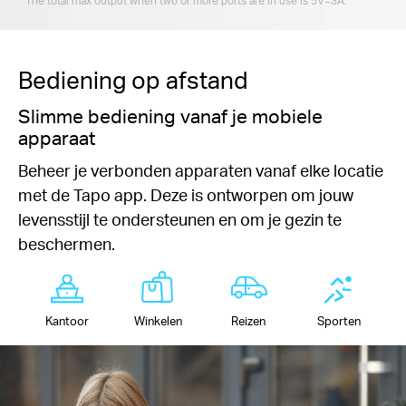
*The total max output when two or more ports are in use is 5V=3A.
Bediening op afstand
Slimme bediening vanaf je mobiele
apparaat
Beheer je verbonden apparaten vanaf elke locatie
met de Tapo app. Deze is ontworpen om jouw
levensstijl te ondersteunen en om je gezin te
beschermen.
Kantoor
Winkelen
Reizen
Sporten