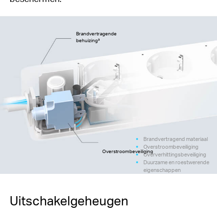
Brandvertragende
behuizing³
Brandvertragend materiaal
Overstroombeveiliging
Overstroombeveiliging
Oververhittingsbeveiliging
Duurzame en roestwerende
eigenschappen
Uitschakelgeheugen