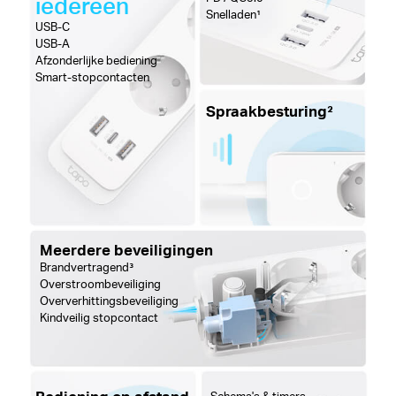
iedereen
Snelladen¹
USB-C
USB-A
Afzonderlijke bediening
Smart-stopcontacten
Spraakbesturing²
Meerdere beveiligingen
Brandvertragend³
Overstroombeveiliging
Oververhittingsbeveiliging
Kindveilig stopcontact
Schema's & timers