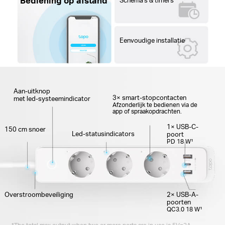
Bediening op afstand
Eenvoudige installatie
Aan-uitknop
3× smart-stopcontacten
met led-systeemindicator
Afzonderlijk te bedienen via de
app of spraakopdrachten.
1× USB-C-
150 cm snoer
Led-statusindicators
poort
PD 18 W¹
Overstroombeveiliging
2× USB-A-
poorten
QC3.0 18 W¹