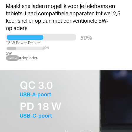
Maakt snelladen mogelijk voor je telefoons en
tablets. Laad compatibele apparaten tot wel 2,5
keer sneller op dan met conventionele 5W-
opladers.
50%
18 W Power Deliver¹
20%
5W
standaardoplader
30min
QC 3.0
USB-A-poort
PD 18 W
USB-C-poort