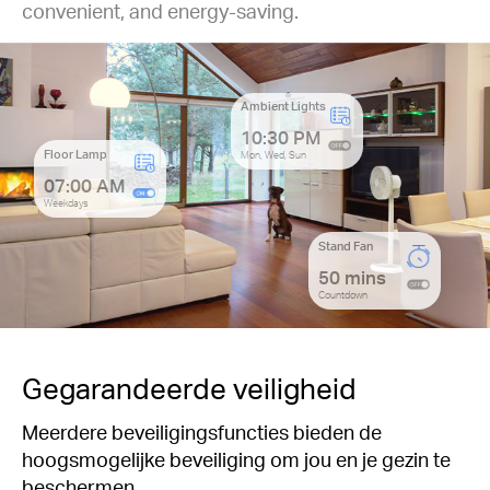
convenient, and energy-saving.
Ambient Lights
10:30 PM
Floor Lamp
Mon, Wed, Sun
07:00 AM
Weekdays
Stand Fan
50 mins
Countdown
Gegarandeerde veiligheid
Meerdere beveiligingsfuncties bieden de
hoogsmogelijke beveiliging om jou en je gezin te
beschermen.