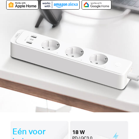
Eén voor
18 W
PD / QC3.0