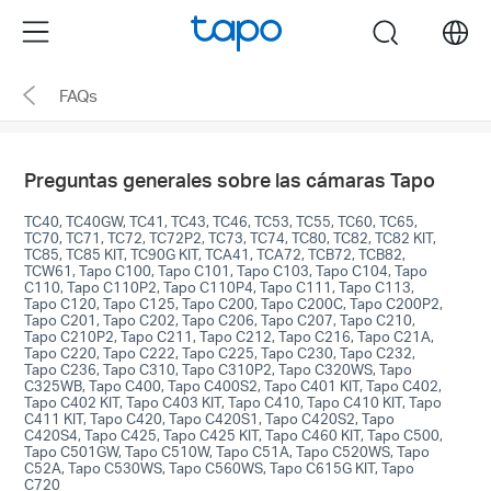
Click
Menu
search
to
skip
FAQs
the
navigation
bar
Preguntas generales sobre las cámaras Tapo
TC40, TC40GW, TC41, TC43, TC46, TC53, TC55, TC60, TC65,
TC70, TC71, TC72, TC72P2, TC73, TC74, TC80, TC82, TC82 KIT,
TC85, TC85 KIT, TC90G KIT, TCA41, TCA72, TCB72, TCB82,
TCW61, Tapo C100, Tapo C101, Tapo C103, Tapo C104, Tapo
C110, Tapo C110P2, Tapo C110P4, Tapo C111, Tapo C113,
Tapo C120, Tapo C125, Tapo C200, Tapo C200C, Tapo C200P2,
Tapo C201, Tapo C202, Tapo C206, Tapo C207, Tapo C210,
Tapo C210P2, Tapo C211, Tapo C212, Tapo C216, Tapo C21A,
Tapo C220, Tapo C222, Tapo C225, Tapo C230, Tapo C232,
Tapo C236, Tapo C310, Tapo C310P2, Tapo C320WS, Tapo
C325WB, Tapo C400, Tapo C400S2, Tapo C401 KIT, Tapo C402,
Tapo C402 KIT, Tapo C403 KIT, Tapo C410, Tapo C410 KIT, Tapo
C411 KIT, Tapo C420, Tapo C420S1, Tapo C420S2, Tapo
C420S4, Tapo C425, Tapo C425 KIT, Tapo C460 KIT, Tapo C500,
Tapo C501GW, Tapo C510W, Tapo C51A, Tapo C520WS, Tapo
C52A, Tapo C530WS, Tapo C560WS, Tapo C615G KIT, Tapo
C720