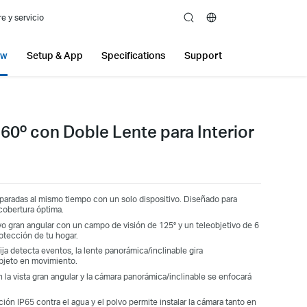
e y servicio
search
ew
Setup & App
Specifications
Support
60º con Doble Lente para Interior
paradas al mismo tiempo con un solo dispositivo. Diseñado para
cobertura óptima.
vo gran angular con un campo de visión de 125° y un teleobjetivo de 6
otección de tu hogar.
ija detecta eventos, la lente panorámica/inclinable gira
objeto en movimiento.
 la vista gran angular y la cámara panorámica/inclinable se enfocará
ión IP65 contra el agua y el polvo permite instalar la cámara tanto en