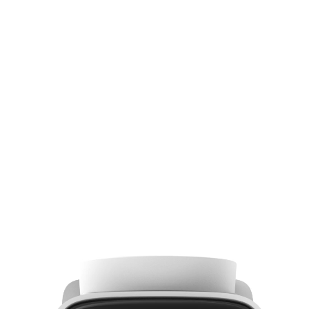
Enhanced Details
wered by AI:
Synchronized Smart
Tracking Keeps
Vehicles
Baby Cries
Subjects in View
zed Patrol:
Local microSD
p to 8
Storage & Cloud
ng Points
Storage
K Lenses: Wide Views, Powerf