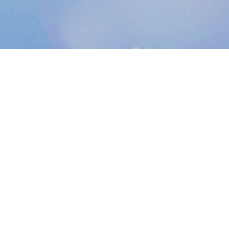
2K Dual Lens
Get the Full Picture
with Dual Optics