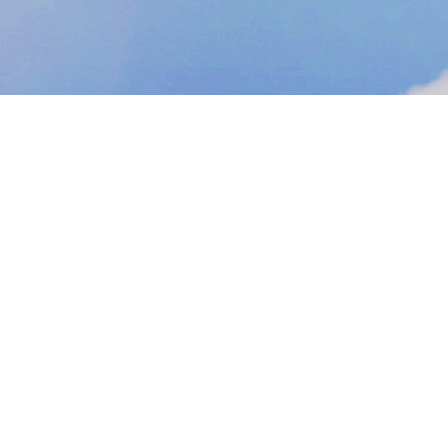
Wide-Angle Lens
125° Field of View
6mm Telephoto Lens