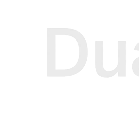
2K
125° Field of View
Telephoto Lens
2K
6mm Telephoto Le