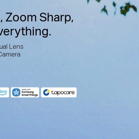
, Zoom Sharp,
verything.
ual Lens
 Camera