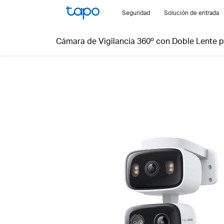
Click
Seguridad
Solución de entrada
to
skip
Cámara de Vigilancia 360º con Doble Lente pa
the
navigation
bar