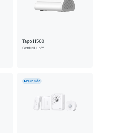
Tapo H500
CentralHub™
Mới ra mắt