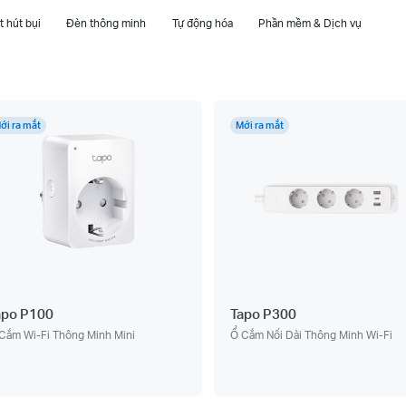
 hút bụi
Đèn thông minh
Tự động hóa
Phần mềm & Dịch vụ
ới ra mắt
Mới ra mắt
apo P100
Tapo P300
Cắm Wi-Fi Thông Minh Mini
Ổ Cắm Nối Dài Thông Minh Wi-Fi