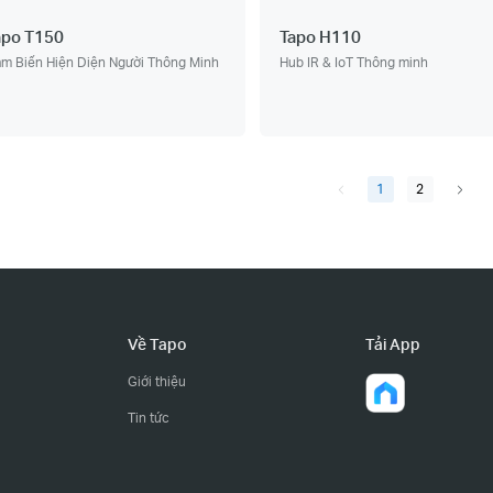
apo T150
Tapo H110
m Biến Hiện Diện Người Thông Minh
Hub IR & IoT Thông minh
1
2
Về Tapo
Tải App
Giới thiệu
Tin tức