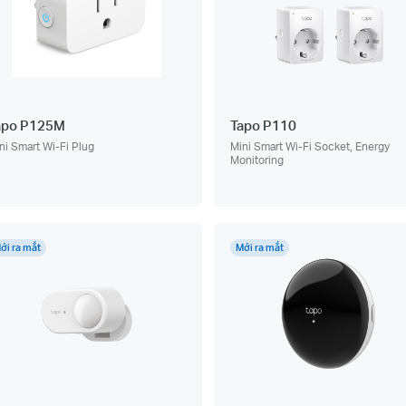
apo P125M
Tapo P110
ni Smart Wi-Fi Plug
Mini Smart Wi-Fi Socket, Energy
Monitoring
ới ra mắt
Mới ra mắt