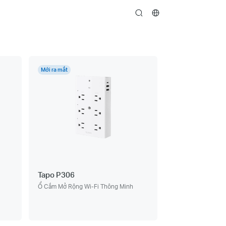
search
Mới ra mắt
Tapo P306
Ổ Cắm Mở Rộng Wi-Fi Thông Minh