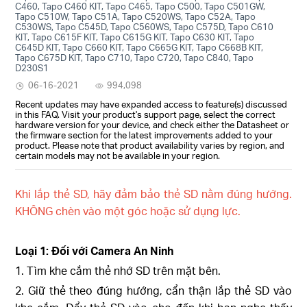
C460, Tapo C460 KIT, Tapo C465, Tapo C500, Tapo C501GW,
Tapo C510W, Tapo C51A, Tapo C520WS, Tapo C52A, Tapo
C530WS, Tapo C545D, Tapo C560WS, Tapo C575D, Tapo C610
KIT, Tapo C615F KIT, Tapo C615G KIT, Tapo C630 KIT, Tapo
C645D KIT, Tapo C660 KIT, Tapo C665G KIT, Tapo C668B KIT,
Tapo C675D KIT, Tapo C710, Tapo C720, Tapo C840, Tapo
D230S1
06-16-2021
994,098
Recent updates may have expanded access to feature(s) discussed
in this FAQ. Visit your product's support page, select the correct
hardware version for your device, and check either the Datasheet or
the firmware section for the latest improvements added to your
product. Please note that product availability varies by region, and
certain models may not be available in your region.
Khi lắp thẻ SD, hãy đảm bảo thẻ SD nằm đúng hướng.
KHÔNG chèn vào một góc hoặc sử dụng lực.
Loại 1: Đối với Camera An Ninh
1. Tìm khe cắm thẻ nhớ SD trên mặt bên.
2. Giữ thẻ theo đúng hướng, cẩn thận lắp thẻ SD vào