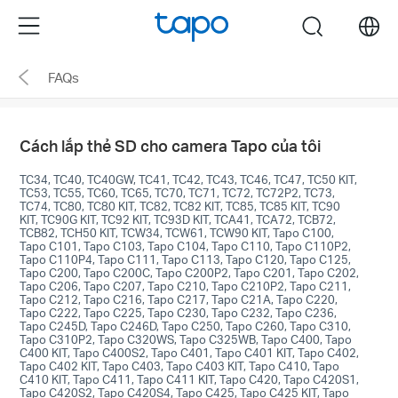
Click
Menu
search
to
skip
FAQs
the
navigation
bar
Cách lắp thẻ SD cho camera Tapo của tôi
TC34, TC40, TC40GW, TC41, TC42, TC43, TC46, TC47, TC50 KIT,
TC53, TC55, TC60, TC65, TC70, TC71, TC72, TC72P2, TC73,
TC74, TC80, TC80 KIT, TC82, TC82 KIT, TC85, TC85 KIT, TC90
KIT, TC90G KIT, TC92 KIT, TC93D KIT, TCA41, TCA72, TCB72,
TCB82, TCH50 KIT, TCW34, TCW61, TCW90 KIT, Tapo C100,
Tapo C101, Tapo C103, Tapo C104, Tapo C110, Tapo C110P2,
Tapo C110P4, Tapo C111, Tapo C113, Tapo C120, Tapo C125,
Tapo C200, Tapo C200C, Tapo C200P2, Tapo C201, Tapo C202,
Tapo C206, Tapo C207, Tapo C210, Tapo C210P2, Tapo C211,
Tapo C212, Tapo C216, Tapo C217, Tapo C21A, Tapo C220,
Tapo C222, Tapo C225, Tapo C230, Tapo C232, Tapo C236,
Tapo C245D, Tapo C246D, Tapo C250, Tapo C260, Tapo C310,
Tapo C310P2, Tapo C320WS, Tapo C325WB, Tapo C400, Tapo
C400 KIT, Tapo C400S2, Tapo C401, Tapo C401 KIT, Tapo C402,
Tapo C402 KIT, Tapo C403, Tapo C403 KIT, Tapo C410, Tapo
C410 KIT, Tapo C411, Tapo C411 KIT, Tapo C420, Tapo C420S1,
Tapo C420S2, Tapo C420S4, Tapo C425, Tapo C425 KIT, Tapo