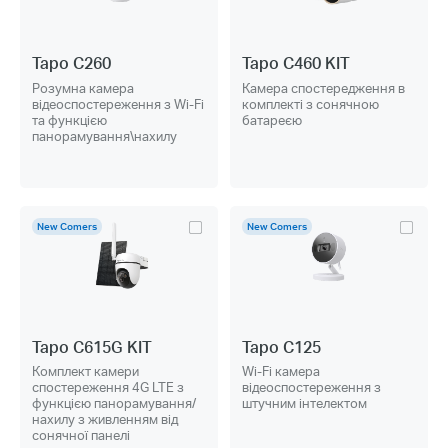
Tapo C260
Tapo C460 KIT
Розумна камера
Камера спостередження в
відеоспостереження з Wi-Fi
комплекті з сонячною
та функцією
батареєю
панорамування\нахилу
New Comers
New Comers
Tapo C615G KIT
Tapo C125
Комплект камери
Wi-Fi камера
спостереження 4G LTE з
відеоспостереження з
функцією панорамування/
штучним інтелектом
нахилу з живленням від
сонячної панелі