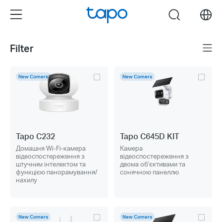
Click
Menu
search
to
skip
the
Filter
Menu
navigation
bar
New Comers
New Comers
Tapo C232
Tapo C645D KIT
Домашня Wi-Fi-камера
Камера
відеоспостереження з
відеоспостереження з
штучним інтелектом та
двома об'єктивами та
функцією панорамування/
сонячною панеллю
нахилу
New Comers
New Comers