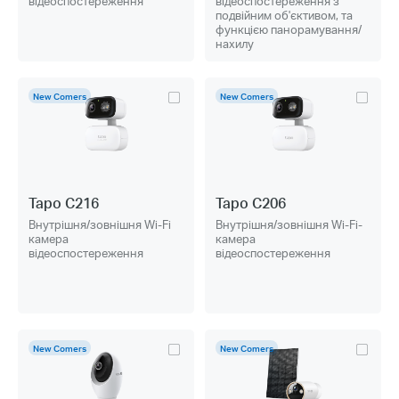
відеоспостереження
відеоспостереження з
подвійним об'єктивом, та
функцією панорамування/
нахилу
New Comers
New Comers
Tapo C216
Tapo C206
Внутрішня/зовнішня Wi-Fi
Внутрішня/зовнішня Wi-Fi-
камера
камера
відеоспостереження
відеоспостереження
New Comers
New Comers