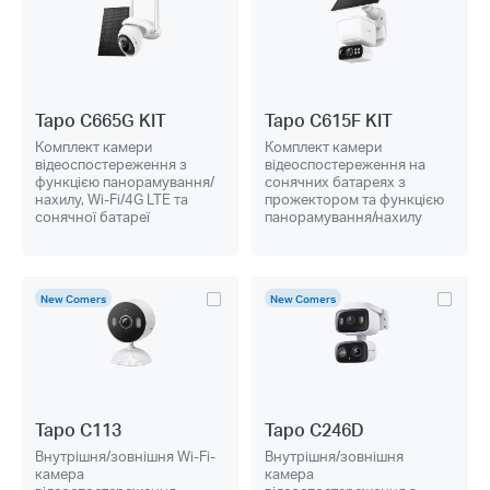
Tapo C665G KIT
Tapo C615F KIT
Комплект камери
Комплект камери
відеоспостереження з
відеоспостереження на
функцією панорамування/
сонячних батареях з
нахилу, Wi-Fi/4G LTE та
прожектором та функцією
сонячної батареї
панорамування/нахилу
New Comers
New Comers
Tapo C113
Tapo C246D
Внутрішня/зовнішня Wi-Fi-
Внутрішня/зовнішня
камера
камера