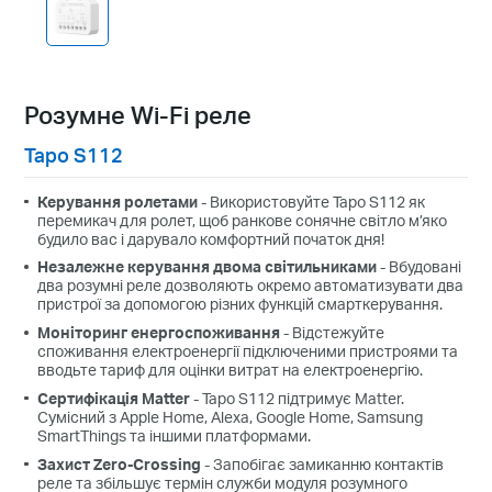
Розумне Wi-Fi реле
Tapo S112
Керування ролетами
- Використовуйте Tapo S112 як
перемикач для ролет, щоб ранкове сонячне світло м’яко
будило вас і дарувало комфортний початок дня!
Незалежне керування двома світильниками
- Вбудовані
два розумні реле дозволяють окремо автоматизувати два
пристрої за допомогою різних функцій смарткерування.
Моніторинг енергоспоживання
- Відстежуйте
споживання електроенергії підключеними пристроями та
вводьте тариф для оцінки витрат на електроенергію.
Сертифікація Matter
- Tapo S112 підтримує Matter.
Сумісний з Apple Home, Alexa, Google Home, Samsung
SmartThings та іншими платформами.
Захист Zero-Crossing
- Запобігає замиканню контактів
реле та збільшує термін служби модуля розумного