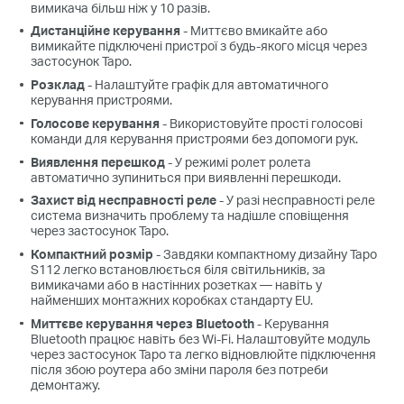
вимикача більш ніж у 10 разів.
Дистанційне керування
- Миттєво вмикайте або
вимикайте підключені пристрої з будь-якого місця через
застосунок Tapo.
Розклад
- Налаштуйте графік для автоматичного
керування пристроями.
Голосове керування
- Використовуйте прості голосові
команди для керування пристроями без допомоги рук.
Виявлення перешкод
- У режимі ролет ролета
автоматично зупиниться при виявленні перешкоди.
Захист від несправності реле
- У разі несправності реле
система визначить проблему та надішле сповіщення
через застосунок Tapo.
Компактний розмір
- Завдяки компактному дизайну Tapo
S112 легко встановлюється біля світильників, за
вимикачами або в настінних розетках — навіть у
найменших монтажних коробках стандарту EU.
Миттєве керування через Bluetooth
- Керування
Bluetooth працює навіть без Wi-Fi. Налаштовуйте модуль
через застосунок Tapo та легко відновлюйте підключення
після збою роутера або зміни пароля без потреби
демонтажу.