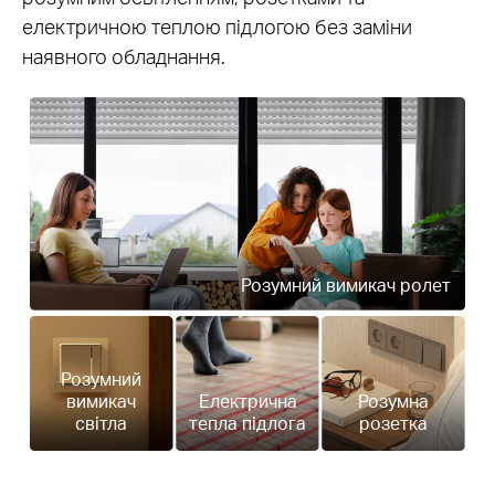
електричною теплою підлогою без заміни
наявного обладнання.
Розумний вимикач ролет
Розумний
вимикач
Електрична
Розумна
світла
тепла підлога
розетка