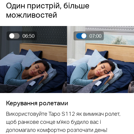
Один пристрій, більше
можливостей
06:50
07:00
Керування ролетами
Використовуйте Tapo S112 як вимикач ролет,
щоб ранкове сонце м’яко будило вас і
допомагало комфортно розпочати день!