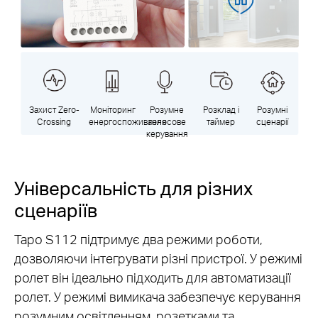
Захист Zero-
Моніторинг
Розумне
Розклад і
Розумні
Crossing
енергоспоживання
голосове
таймер
сценарії
керування
Універсальність для різних
сценаріїв
Tapo S112 підтримує два режими роботи,
дозволяючи інтегрувати різні пристрої. У режимі
ролет він ідеально підходить для автоматизації
ролет. У режимі вимикача забезпечує керування
розумним освітленням, розетками та