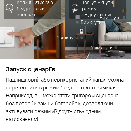
Коли я натискаю
Тоді увімкнути
бездротовий
режим
вимикач
«Відсутність»
Вимкнути
Вимкнути
Увімкнути
Увімкнути
Запуск сценаріїв
Надлишковий або невикористаний канал можна
перетворити в режим бездротового вимикача.
Наприклад, він може стати тригером сценарію
без потреби заміни батарейок, дозволяючи
активувати режим «Відсутність» одним
натисканням!