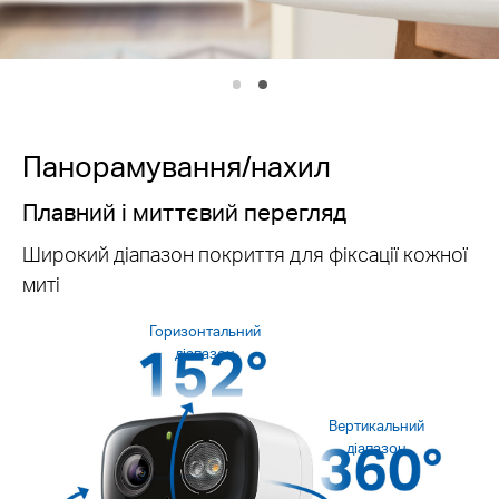
Захист від погодних умов IP65
Панорамування/нахил
Плавний і миттєвий перегляд
Широкий діапазон покриття для фіксації кожної
миті
Горизонтальний
діапазон
Вертикальний
діапазон