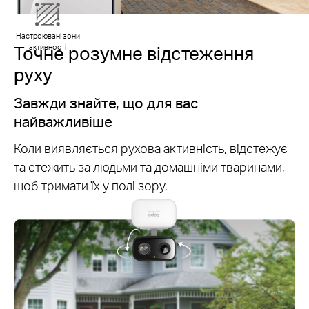
Настроювані зони
активності
Точне розумне відстеження
руху
Завжди знайте, що для вас
найважливіше
Коли виявляється рухова активність, відстежує
та стежить за людьми та домашніми тваринами,
щоб тримати їх у полі зору.