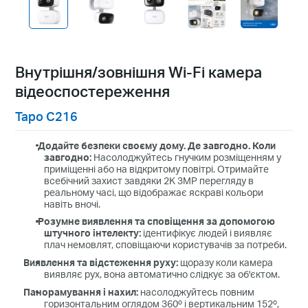
Внутрішня/зовнішня Wi-Fi камера
відеоспостереження
Tapo C216
Додайте безпеки своєму дому. Де завгодно. Коли
завгодно
:
Н
асолоджуйтесь гнучким розміщенням у
приміщенні або на відкритому повітрі. Отримайте
всебічний захист завдяки 2K 3MP перегляду в
реальному часі, що відображає яскраві кольори
навіть вночі.
Розумне виявлення та сповіщення за допомогою
штучного інтелекту:
ідентифікує людей і виявляє
плач немовлят, сповіщаючи користувачів за потреби.
Виявлення та відстеження руху:
щоразу коли камера
виявляє рух, вона автоматично слідкує за об'єктом.
Панорамування і нахил:
насолоджуйтесь повним
горизонтальним оглядом 360º і вертикальним 152º,