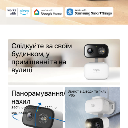
Слідкуйте за своїм
будинком, у
приміщенні та на
вулиці
Панорамування/
Захист від води та пилу
IP65
нахил
360° по горизонталі; 152° по
вертикалі