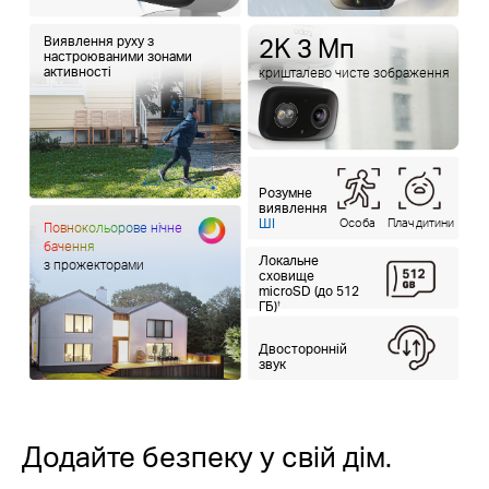
Виявлення руху з
2K 3 Мп
настроюваними зонами
активності
кришталево чисте зображення
Розумне
виявлення
Особа
Плач дитини
ШІ
Повнокольорове нічне
бачення
Локальне
з прожекторами
сховище
microSD (до 512
ГБ)
†
Двосторонній
звук
Додайте безпеку у свій дім.