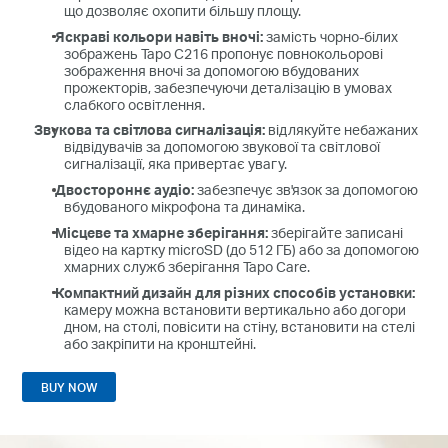
що дозволяє охопити більшу площу.
Яскраві кольори навіть вночі:
замість чорно-білих
зображень Tapo C216 пропонує повнокольорові
зображення вночі за допомогою вбудованих
прожекторів, забезпечуючи деталізацію в умовах
слабкого освітлення.
Звукова та світлова сигналізація:
відлякуйте небажаних
відвідувачів за допомогою звукової та світлової
сигналізації, яка привертає увагу.
Двостороннє аудіо
:
забезпечує зв'язок за допомогою
вбудованого мікрофона та динаміка.
Місцеве та хмарне зберігання
:
зберігайте записані
відео на картку microSD (до 512 ГБ) або за допомогою
хмарних служб зберігання Tapo Care.
Компактний дизайн для різних способів установки
:
камеру можна встановити вертикально або догори
дном, на столі, повісити на стіну, встановити на стелі
або закріпити на кронштейні.
BUY NOW