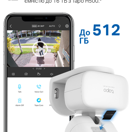
ємністю до 16 ТБ з Tapo H500.*
512
До
ГБ