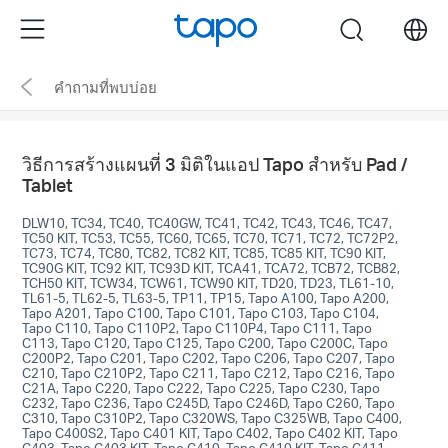
Click
Menu
search
to
skip
คำถามที่พบบ่อย
the
navigation
bar
วิธีการสร้างแผนที่ 3 มิติในแอป Tapo สำหรับ Pad /
Tablet
DLW10, TC34, TC40, TC40GW, TC41, TC42, TC43, TC46, TC47,
TC50 KIT, TC53, TC55, TC60, TC65, TC70, TC71, TC72, TC72P2,
TC73, TC74, TC80, TC82, TC82 KIT, TC85, TC85 KIT, TC90 KIT,
TC90G KIT, TC92 KIT, TC93D KIT, TCA41, TCA72, TCB72, TCB82,
TCH50 KIT, TCW34, TCW61, TCW90 KIT, TD20, TD23, TL61-10,
TL61-5, TL62-5, TL63-5, TP11, TP15, Tapo A100, Tapo A200,
Tapo A201, Tapo C100, Tapo C101, Tapo C103, Tapo C104,
Tapo C110, Tapo C110P2, Tapo C110P4, Tapo C111, Tapo
C113, Tapo C120, Tapo C125, Tapo C200, Tapo C200C, Tapo
C200P2, Tapo C201, Tapo C202, Tapo C206, Tapo C207, Tapo
C210, Tapo C210P2, Tapo C211, Tapo C212, Tapo C216, Tapo
C21A, Tapo C220, Tapo C222, Tapo C225, Tapo C230, Tapo
C232, Tapo C236, Tapo C245D, Tapo C246D, Tapo C260, Tapo
C310, Tapo C310P2, Tapo C320WS, Tapo C325WB, Tapo C400,
Tapo C400S2, Tapo C401 KIT, Tapo C402, Tapo C402 KIT, Tapo
C403, Tapo C403 KIT, Tapo C410, Tapo C410 KIT, Tapo C411