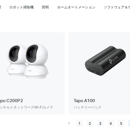
理
ロボット掃除機
照明
ホームオートメーション
ソフトウェア＆
apo C200P2
Tapo A100
ンチルトネットワークWi-Fiカメラ
バッテリーパック
1
2
3
4
5