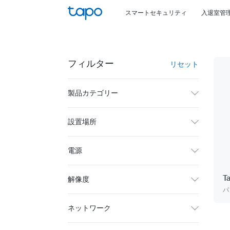
Click
スマートセキュリティ
入退室管
to
skip
the
navigation
フィルター
リセット
bar
製品カテゴリー
設置場所
電源
T
解像度
パ
ネットワーク