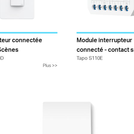
pteur connectée
Module interrupteur
Scènes
connecté - contact 
0D
Tapo S110E
Plus
>>