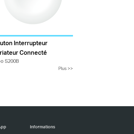
uton Interrupteur
riateur Connecté
po S200B
Plus
>>
App
Informations