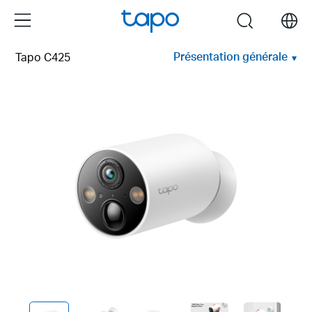
Click
Menu
search
to
skip
Présentation générale
Tapo C425
the
navigation
bar