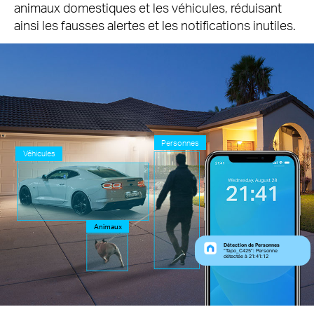
animaux domestiques et les véhicules, réduisant
ainsi les fausses alertes et les notifications inutiles.
Personnes
Véhicules
Animaux
Détection de Personnes
“Tapo_C425”: Personne
détectée à 21:41:12