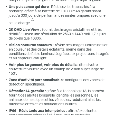
Une puissance qui dure
: Réduisez les tracas liés à la
recharge grâce à sa batterie de 10 000 mAh garantissant
jusqu'à 300 jours de performances ininterrompues avec une
△
seule charge.
2K QHD Live View :
fournit des images cristallines et très
détaillées avec une résolution de 2560 × 1440, soit 1,7 × plus
de pixels que 1080p.
Vision nocturne couleurs :
révèle des images lumineuses et
en couleur et des détails éclatants, même dans des
conditions de faible luminosité, grâce aux projecteurs intégrés
et au capteur StarLight.
Voir plus largement, voir plus de détails :
étend votre
couverture visuelle avec un champ de vision super large de
150°.
Zone d'activité personnalisable :
configurez des zones de
détection spécifiques.
Détection IA gratuite :
grâce à la technologie IA, la caméra
fournit des alertes lorsqu'elle identifie les personnes, les
animaux domestiques et les véhicules, réduisant ainsi les
fausses alertes et les notifications inutiles.
IP66 - Résistante aux intempéries
: offre d'excellentes
performances d'étanchéité à l'eau et à la poussière.