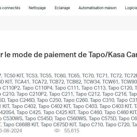
es connectés
Nettoyage
Eclairage
Automatisation maison
Logicie
er le mode de paiement de Tapo/Kasa Ca
 TC50 KIT, TC53, TC55, TC60, TC65, TC70, TC71, TC72, TC72P
C93D KIT, TCA41, TCA72, TCB72, TCB82, TCW34, TCW61, TCW90
o C110P2, Tapo C110P4, Tapo C111, Tapo C113, Tapo C120, 
o C210, Tapo C210P2, Tapo C211, Tapo C212, Tapo C216, Ta
45D, Tapo C246D, Tapo C250, Tapo C260, Tapo C310, Tapo C
 KIT, Tapo C402, Tapo C402 KIT, Tapo C403, Tapo C403 KIT, 
420S4, Tapo C425, Tapo C425 KIT, Tapo C460, Tapo C460 KI
 C530WS, Tapo C545D, Tapo C560WS, Tapo C575D, Tapo C610
IT, Tapo C668B KIT, Tapo C675D KIT, Tapo C710, Tapo C720, 
6-06-2024
55,615