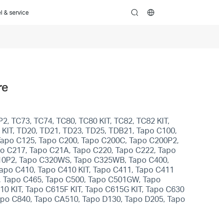
l & service
search
re
2, TC73, TC74, TC80, TC80 KIT, TC82, TC82 KIT,
 KIT, TD20, TD21, TD23, TD25, TDB21, Tapo C100,
Tapo C125, Tapo C200, Tapo C200C, Tapo C200P2,
po C217, Tapo C21A, Tapo C220, Tapo C222, Tapo
310P2, Tapo C320WS, Tapo C325WB, Tapo C400,
Tapo C410, Tapo C410 KIT, Tapo C411, Tapo C411
T, Tapo C465, Tapo C500, Tapo C501GW, Tapo
 KIT, Tapo C615F KIT, Tapo C615G KIT, Tapo C630
Tapo C840, Tapo CA510, Tapo D130, Tapo D205, Tapo