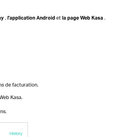
ay
,
l'application Android
et
la page Web Kasa
.
s de facturation.
 Web Kasa.
ns.