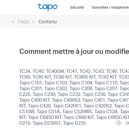
Click
Sécurité
Sonnettes / visiophon
to
skip
FAQs
Contenu
the
navigation
bar
Comment mettre à jour ou modifi
TC34, TC40, TC40GW, TC41, TC42, TC43, TC46, TC47,
TC85, TC85 KIT, TC90 KIT, TC90G KIT, TC92 KIT, T
Tapo C101, Tapo C103, Tapo C104, Tapo C110, Tap
Tapo C201, Tapo C202, Tapo C206, Tapo C207, Tap
C225, Tapo C230, Tapo C232, Tapo C236, Tapo C2
Tapo C400 KIT, Tapo C400S2, Tapo C401, Tapo C401
KIT, Tapo C420, Tapo C420S1, Tapo C420S2, Tapo C
C510W, Tapo C51A, Tapo C520WS, Tapo C52A, Tapo
KIT, Tapo C645D KIT, Tapo C660 KIT, Tapo C665G K
D210, Tapo D230S1, Tapo D235
0