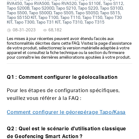
RVA450, Tapo RVA500, Tapo RVA520, Tapo S110E, Tapo S112,
Tapo S200B, Tapo S200D, Tapo S210, Tapo S220, Tapo S310D,
Tapo S500, Tapo S500D, Tapo S505, Tapo S505D, Tapo S515,
Tapo S515D KIT, Tapo T100, Tapo T110, Tapo T150, Tapo T30
KIT, Tapo T300, Tapo T31 KIT, Tapo T310, Tapo T315
08-31-2023
68,182
Les mises à jour récentes peuvent avoir étendu l'accès aux
fonctionnalités décrites dans cette FAQ. Visitez la page d'assistance
de votre produit, sélectionnez la version matérielle adaptée à votre
appareil et consultez la fiche technique ou la section du firmware
pour connaître les dernières améliorations ajoutées à votre produit.
Q1 : Comment configurer le géolocalisation
Pour les étapes de configuration spécifiques,
veuillez vous référer à la FAQ :
Comment configurer le géorepérage Tapo/Kasa
Q2 : Quel est le scénario d'utilisation classique
de Geofencing Smart Action ?