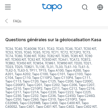
Click
Menu
search
to
skip
FAQs
the
navigation
bar
Questions générales sur la géolocalisation Kasa
TC34, TC40, TC40GW, TC41, TC42, TC43, TC46, TC47, TC50 KIT,
TC53, TC55, TC60, TC65, TC70, TC71, TC72, TC72P2, TC73,
TC74, TC80, TC80 KIT, TC82, TC82 KIT, TC85, TC85 KIT, TC90
KIT, TC90G KIT, TC92 KIT, TC93D KIT, TCA41, TCA72, TCB72,
TCB82, TCH50 KIT, TCW34, TCW61, TCW90 KIT, TD20, TD21,
TD23, TD25, TDB21, TL13E, TL31, TL33, TL61-10, TL61-5,
TL62-5, TL63-5, TP11, TP15, Tapo A100, Tapo A200, Tapo
A201, Tapo A202, Tapo C100, Tapo C101, Tapo C103, Tapo
C104, Tapo C110, Tapo C110P2, Tapo C110P4, Tapo C111,
Tapo C113, Tapo C120, Tapo C125, Tapo C200, Tapo C200C,
Tapo C200P2, Tapo C201, Tapo C202, Tapo C206, Tapo C207,
Tapo C210, Tapo C210P2, Tapo C211, Tapo C212, Tapo C216,
Tapo C217, Tapo C21A, Tapo C220, Tapo C222, Tapo C225,
Tapo C230, Tapo C232, Tapo C236, Tapo C245D, Tapo C246D,
Tapo C250, Tapo C260, Tapo C310, Tapo C310P2, Tapo
C320WS, Tapo C325WB, Tapo C400, Tapo C400 KIT, Tapo
C400S2, Tapo C401, Tapo C401 KIT, Tapo C402, Tapo C402 KIT,