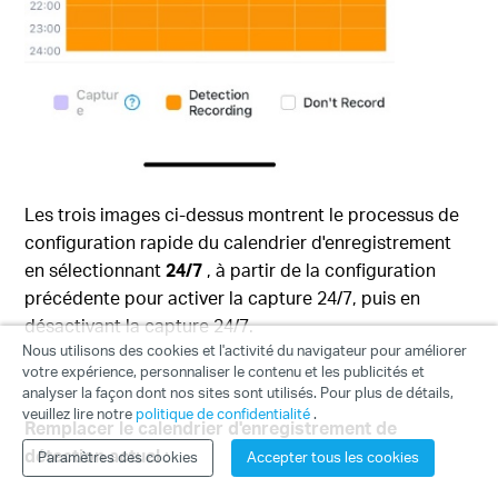
Les trois images ci-dessus montrent le processus de
configuration rapide du calendrier d'enregistrement
en sélectionnant
24/7
, à partir de la configuration
précédente pour activer la capture 24/7, puis en
désactivant la capture 24/7.
Nous utilisons des cookies et l'activité du navigateur pour améliorer
votre expérience, personnaliser le contenu et les publicités et
analyser la façon dont nos sites sont utilisés. Pour plus de détails,
veuillez lire notre
politique de confidentialité
.
Remplacer le calendrier d'enregistrement
de
détection actuel
:
Paramètres des cookies
Accepter tous les cookies