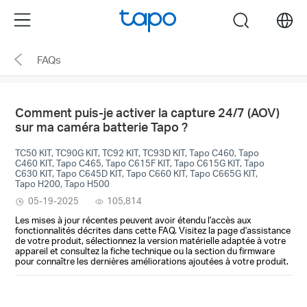
Click
Menu
search
to
skip
FAQs
the
navigation
bar
Comment puis-je activer la capture 24/7 (AOV)
sur ma caméra batterie Tapo ?
TC50 KIT, TC90G KIT, TC92 KIT, TC93D KIT, Tapo C460, Tapo
C460 KIT, Tapo C465, Tapo C615F KIT, Tapo C615G KIT, Tapo
C630 KIT, Tapo C645D KIT, Tapo C660 KIT, Tapo C665G KIT,
Tapo H200, Tapo H500
05-19-2025
105,814
Les mises à jour récentes peuvent avoir étendu l'accès aux
fonctionnalités décrites dans cette FAQ. Visitez la page d'assistance
de votre produit, sélectionnez la version matérielle adaptée à votre
appareil et consultez la fiche technique ou la section du firmware
pour connaître les dernières améliorations ajoutées à votre produit.