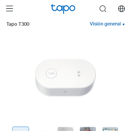
Click
Menu
search
to
skip
Visión general
Tapo T300
the
navigation
bar