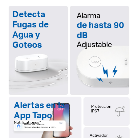
Detecta
Alarma
Fugas de
de hasta 90
Agua y
dB
Goteos
Adjustable
Alertas en la
Protección
IP67
App Tapo
Notificationes*
Activador