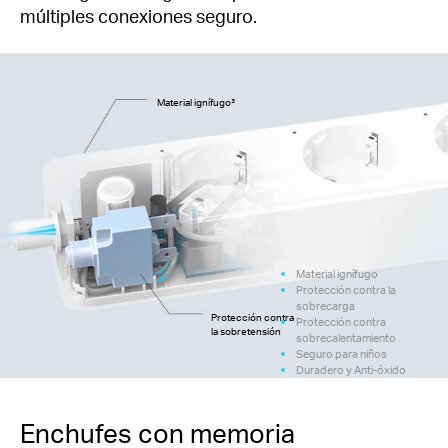
múltiples conexiones seguro.
Material ignífugo³
Material ignífugo
Protección contra la
sobrecarga
Protección contra
Protección contra
la sobretensión
sobrecalentamiento
Seguro para niños
Duradero y Anti-óxido
Enchufes con memoria