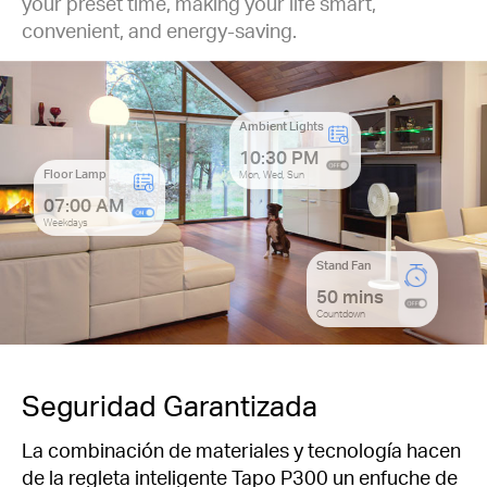
your preset time, making your life smart,
convenient, and energy-saving.
Ambient Lights
10:30 PM
Floor Lamp
Mon, Wed, Sun
07:00 AM
Weekdays
Stand Fan
50 mins
Countdown
Seguridad Garantizada
La combinación de materiales y tecnología hacen
de la regleta inteligente Tapo P300 un enfuche de