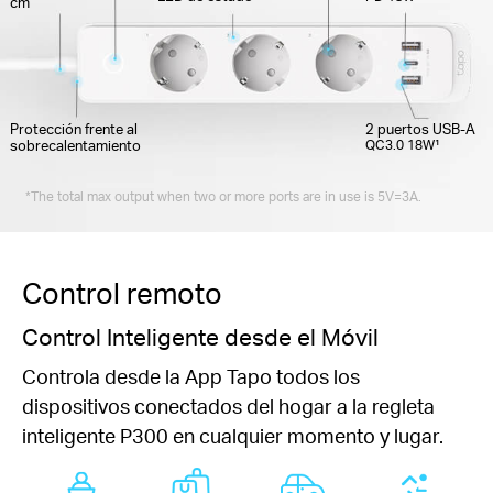
cm
Protección frente al
2 puertos USB-A
sobrecalentamiento
QC3.0 18W¹
*The total max output when two or more ports are in use is 5V=3A.
Control remoto
Control Inteligente desde el Móvil
Controla desde la App Tapo todos los
dispositivos conectados del hogar a la regleta
inteligente P300 en cualquier momento y lugar.