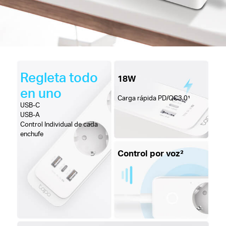
Regleta todo
18W
en uno
Carga rápida
PD/QC3.0¹
USB-C
USB-A
Control Individual de cada
enchufe
Control por voz²