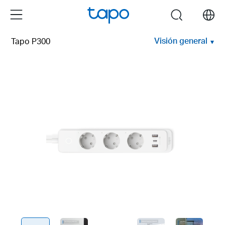
Click
Menu
search
to
skip
Visión general
Tapo P300
the
navigation
bar