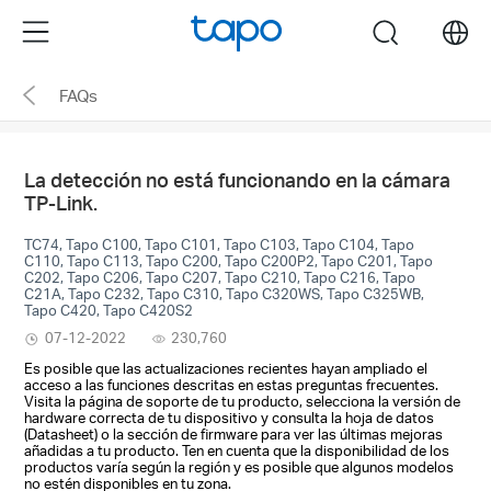
Click
Menu
search
to
skip
FAQs
the
navigation
bar
La detección no está funcionando en la cámara
TP-Link.
TC74, Tapo C100, Tapo C101, Tapo C103, Tapo C104, Tapo
C110, Tapo C113, Tapo C200, Tapo C200P2, Tapo C201, Tapo
C202, Tapo C206, Tapo C207, Tapo C210, Tapo C216, Tapo
C21A, Tapo C232, Tapo C310, Tapo C320WS, Tapo C325WB,
Tapo C420, Tapo C420S2
07-12-2022
230,760
Es posible que las actualizaciones recientes hayan ampliado el
acceso a las funciones descritas en estas preguntas frecuentes.
Visita la página de soporte de tu producto, selecciona la versión de
hardware correcta de tu dispositivo y consulta la hoja de datos
(Datasheet) o la sección de firmware para ver las últimas mejoras
añadidas a tu producto. Ten en cuenta que la disponibilidad de los
productos varía según la región y es posible que algunos modelos
no estén disponibles en tu zona.