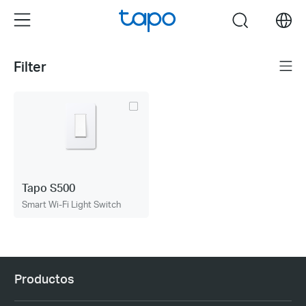
Click
Menu
search
to
skip
the
Filter
Menu
navigation
bar
Tapo S500
Smart Wi-Fi Light Switch
Productos