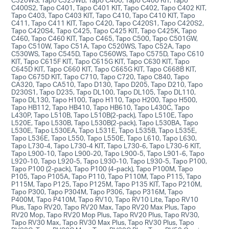
C400S2, Tapo C401, Tapo C401 KIT, Tapo C402, Tapo C402 KIT,
Tapo C403, Tapo C403 KIT, Tapo C410, Tapo C410 KIT, Tapo
C411, Tapo C411 KIT, Tapo C420, Tapo C420S1, Tapo C420S2,
Tapo C420S4, Tapo C425, Tapo C425 KIT, Tapo C425K, Tapo
C460, Tapo C460 KIT, Tapo C465, Tapo C500, Tapo C501GW,
Tapo C510W, Tapo C51A, Tapo C520WS, Tapo C52A, Tapo
C530WS, Tapo C545D, Tapo C560WS, Tapo C575D, Tapo C610
KIT, Tapo C615F KIT, Tapo C615G KIT, Tapo C630 KIT, Tapo
C645D KIT, Tapo C660 KIT, Tapo C665G KIT, Tapo C668B KIT,
Tapo C675D KIT, Tapo C710, Tapo C720, Tapo C840, Tapo
CA320, Tapo CA510, Tapo D130, Tapo D205, Tapo D210, Tapo
D230S1, Tapo D235, Tapo DL100, Tapo DL105, Tapo DL110,
Tapo DL130, Tapo H100, Tapo H110, Tapo H200, Tapo H500,
Tapo HB112, Tapo HB410, Tapo HB610, Tapo L430C, Tapo
L430P, Tapo L510B, Tapo L510B(2-pack), Tapo L510E, Tapo
L520E, Tapo L530B, Tapo L530B(2-pack), Tapo L530BA, Tapo
L530E, Tapo L530EA, Tapo L531E, Tapo L535B, Tapo L535E,
Tapo L536E, Tapo L550, Tapo L550E, Tapo L610, Tapo L630,
Tapo L730-4, Tapo L730-4 KIT, Tapo L730-6, Tapo L730-6 KIT,
Tapo L900-10, Tapo L900-20, Tapo L900-5, Tapo L901-6, Tapo
L920-10, Tapo L920-5, Tapo L930-10, Tapo L930-5, Tapo P100,
Tapo P100 (2-pack), Tapo P100 (4-pack), Tapo P100M, Tapo
P105, Tapo P105A, Tapo P110, Tapo P110M, Tapo P115, Tapo
P115M, Tapo P125, Tapo P125M, Tapo P135 KIT, Tapo P210M,
Tapo P300, Tapo P304M, Tapo P306, Tapo P316M, Tapo
P400M, Tapo P410M, Tapo RV10, Tapo RV10 Lite, Tapo RV10
Plus, Tapo RV20, Tapo RV20 Max, Tapo RV20 Max Plus, Tapo
RV20 Mop, Tapo RV20 Mop Plus, Tapo RV20 Plus, Tapo RV30,
Tapo RV30 Max, Tapo RV30 Max Plus, Tapo RV30 Plus, Tapo