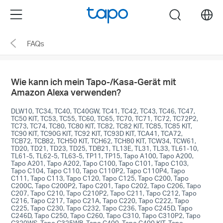
Click
Menu
search
to
skip
FAQs
the
navigation
bar
Wie kann ich mein Tapo-/Kasa-Gerät mit
Amazon Alexa verwenden?
DLW10, TC34, TC40, TC40GW, TC41, TC42, TC43, TC46, TC47,
TC50 KIT, TC53, TC55, TC60, TC65, TC70, TC71, TC72, TC72P2,
TC73, TC74, TC80, TC80 KIT, TC82, TC82 KIT, TC85, TC85 KIT,
TC90 KIT, TC90G KIT, TC92 KIT, TC93D KIT, TCA41, TCA72,
TCB72, TCB82, TCH50 KIT, TCH62, TCH80 KIT, TCW34, TCW61,
TD20, TD21, TD23, TD25, TDB21, TL13E, TL31, TL33, TL61-10,
TL61-5, TL62-5, TL63-5, TP11, TP15, Tapo A100, Tapo A200,
Tapo A201, Tapo A202, Tapo C100, Tapo C101, Tapo C103,
Tapo C104, Tapo C110, Tapo C110P2, Tapo C110P4, Tapo
C111, Tapo C113, Tapo C120, Tapo C125, Tapo C200, Tapo
C200C, Tapo C200P2, Tapo C201, Tapo C202, Tapo C206, Tapo
C207, Tapo C210, Tapo C210P2, Tapo C211, Tapo C212, Tapo
C216, Tapo C217, Tapo C21A, Tapo C220, Tapo C222, Tapo
C225, Tapo C230, Tapo C232, Tapo C236, Tapo C245D, Tapo
C246D, Tapo C250, Tapo C260, Tapo C310, Tapo C310P2, Tapo
C320WS, Tapo C325WB, Tapo C400, Tapo C400 KIT, Tapo