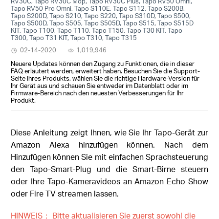
RV30C, Tapo RV30C Mop, Tapo RV30C Plus, Tapo RV50 Omni,
Tapo RV50 Pro Omni, Tapo S110E, Tapo S112, Tapo S200B,
Tapo S200D, Tapo S210, Tapo S220, Tapo S310D, Tapo S500,
Tapo S500D, Tapo S505, Tapo S505D, Tapo S515, Tapo S515D
KIT, Tapo T100, Tapo T110, Tapo T150, Tapo T30 KIT, Tapo
T300, Tapo T31 KIT, Tapo T310, Tapo T315
02-14-2020
1,019,946
Neuere Updates können den Zugang zu Funktionen, die in dieser
FAQ erläutert werden, erweitert haben. Besuchen Sie die Support-
Seite Ihres Produkts, wählen Sie die richtige Hardware-Version für
Ihr Gerät aus und schauen Sie entweder im Datenblatt oder im
Firmware-Bereich nach den neuesten Verbesserungen für Ihr
Produkt.
Diese Anleitung zeigt Ihnen, wie Sie Ihr Tapo-Gerät zur
Amazon Alexa hinzufügen können. Nach dem
Hinzufügen können Sie mit einfachen Sprachsteuerung
den Tapo-Smart-Plug und die Smart-Birne steuern
oder Ihre Tapo-Kameravideos an Amazon Echo Show
oder Fire TV streamen lassen.
HINWEIS： Bitte aktualisieren Sie zuerst sowohl die