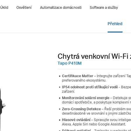
Úklid
Osvětlení
Automatizace domácnosti
Software a služby
Přehled
Chytrá venkovní Wi-Fi
Tapo P410M
Certifikace Matter –
Integrujte zařízení Ta
preferovaného ekosystému.
IP54 odolnost proti stříkající vodě
- Bezpe
zařízení.
Monitorování solární energie
–
Detekuje sm
domácí spotřebiče, a poskytuje komplexní m
Zero-Crossing Detekce
–
Řeší problém sva
desetinásobně ve srovnání s jinými zástrčk
Hlasové ovládání
– Spravujte svou intelig
Alexa, Apple Siri nebo Google Assistant.
Dálkové ovládání –
Zapínejte a vypínejte p