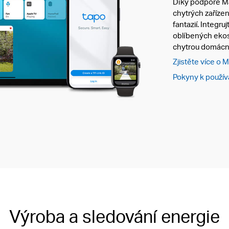
Díky podpoře Mat
chytrých zaříze
fantazií. Integru
oblíbených ekos
chytrou domácn
Zjistěte více o 
Pokyny k použív
Úspora díky solární energii