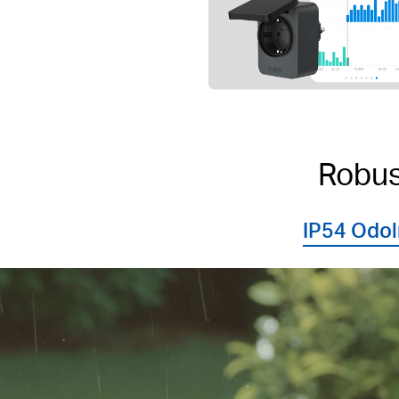
Robus
IP54 Odol
Lepší