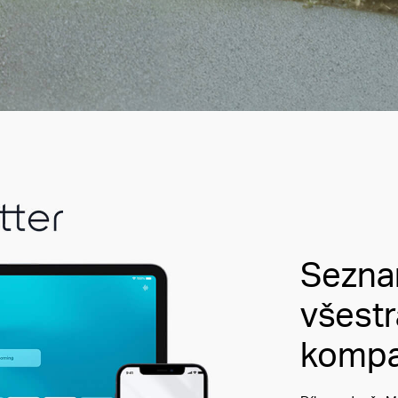
Sezna
všest
kompat