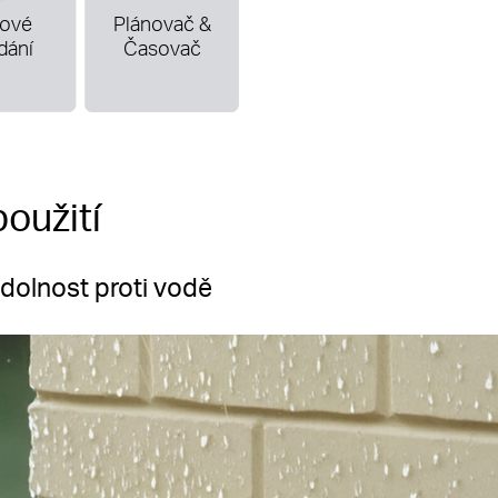
kové
Plánovač &
dání
Časovač
oužití
dolnost proti vodě
 vlivy