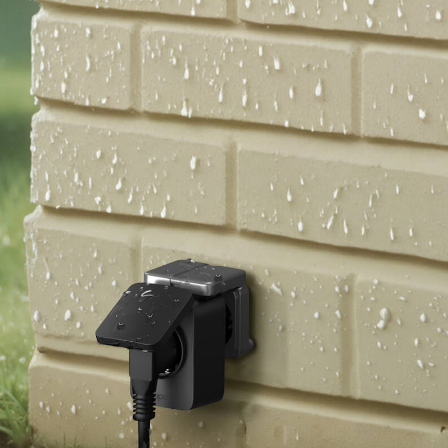
zásuvky s krytím lP44
 stříkající vodě