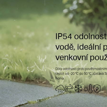
zástrčka odolná proti stříkající vodě
kryt odolný proti st
gumové těsnění odol