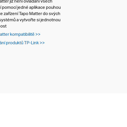
ter již není ovládání všech
ní pomocí jedné aplikace pouhou
jte zařízení Tapo Matter do svých
ystémů a vytvořte si jednotnou
ost
Matter kompatibilitě >>
ání produktů TP-Link >>