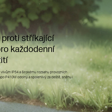
říkající vodě
Conformal Coating
né proti stříkající vodě
zástrčka odolná proti