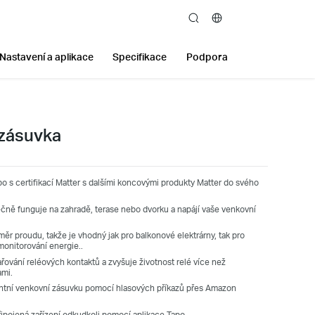
search
Nastavení a aplikace
Specifikace
Podpora
 zásuvka
po s certifikací Matter s dalšími koncovými produkty Matter do svého
čně funguje na zahradě, terase nebo dvorku a napájí vaše venkovní
ěr proudu, takže je vhodný jak pro balkonové elektrárny, tak pro
onitorování energie..
řování reléových kontaktů a zvyšuje životnost relé více než
ami.
entní venkovní zásuvku pomocí hlasových příkazů přes Amazon
řipojená zařízení odkudkoli pomocí aplikace Tapo.