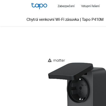
Click
Zabezpečení
Vstupní řešení
to
skip
Chytrá venkovní Wi-Fi zásuvka
|
Tapo P410M
the
navigation
bar