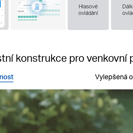
Hlasové
Dál
ovládání
ovlá
tní konstrukce pro venkovní p
nost
Vylepšená o
 ochrana před povětrnostními