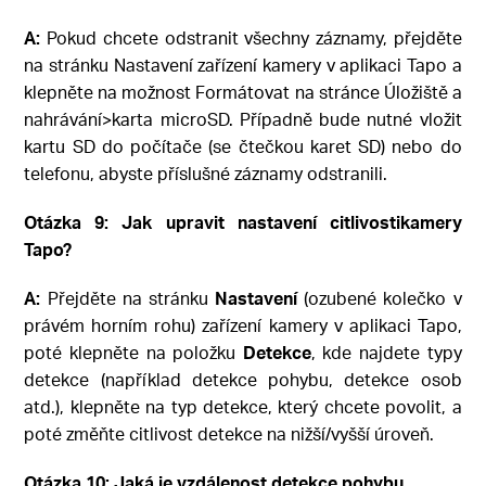
A:
Pokud chcete odstranit všechny záznamy, přejděte
na stránku Nastavení zařízení kamery v aplikaci Tapo a
klepněte na možnost Formátovat na stránce Úložiště a
nahrávání>karta microSD. Případně bude nutné vložit
kartu SD do počítače (se čtečkou karet SD) nebo do
telefonu, abyste příslušné záznamy odstranili.
Otázka 9:
Jak upravit nastavení citlivostikamery
Tapo?
A:
Přejděte na stránku
Nastavení
(ozubené kolečko v
právém horním rohu) zařízení kamery v aplikaci Tapo,
poté klepněte na položku
Detekce
, kde najdete typy
detekce (například detekce pohybu, detekce osob
atd.), klepněte na typ detekce, který chcete povolit, a
poté změňte citlivost detekce na nižší/vyšší úroveň.
Otázka 10: Jaká je vzdálenost detekce pohybu