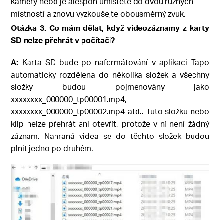
kamery nebo je alespoň umístěte do dvou různých
místností a znovu vyzkoušejte obousměrný zvuk.
Otázka 3: Co mám dělat, když videozáznamy z karty
SD nelze přehrát v počítači?
A:
Karta SD bude po naformátování v aplikaci Tapo
automaticky rozdělena do několika složek a všechny
složky budou pojmenovány jako
xxxxxxxx_000000_tp00001.mp4,
xxxxxxxx_000000_tp00002.mp4 atd.. Tuto složku nebo
klip nelze přehrát ani otevřít, protože v ní není žádný
záznam. Nahraná videa se do těchto složek budou
plnit jedno po druhém.