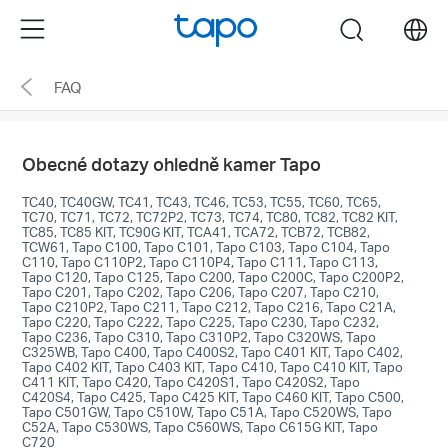
Click
Menu
search
to
skip
FAQ
the
navigation
bar
Obecné dotazy ohledně kamer Tapo
TC40, TC40GW, TC41, TC43, TC46, TC53, TC55, TC60, TC65,
TC70, TC71, TC72, TC72P2, TC73, TC74, TC80, TC82, TC82 KIT,
TC85, TC85 KIT, TC90G KIT, TCA41, TCA72, TCB72, TCB82,
TCW61, Tapo C100, Tapo C101, Tapo C103, Tapo C104, Tapo
C110, Tapo C110P2, Tapo C110P4, Tapo C111, Tapo C113,
Tapo C120, Tapo C125, Tapo C200, Tapo C200C, Tapo C200P2,
Tapo C201, Tapo C202, Tapo C206, Tapo C207, Tapo C210,
Tapo C210P2, Tapo C211, Tapo C212, Tapo C216, Tapo C21A,
Tapo C220, Tapo C222, Tapo C225, Tapo C230, Tapo C232,
Tapo C236, Tapo C310, Tapo C310P2, Tapo C320WS, Tapo
C325WB, Tapo C400, Tapo C400S2, Tapo C401 KIT, Tapo C402,
Tapo C402 KIT, Tapo C403 KIT, Tapo C410, Tapo C410 KIT, Tapo
C411 KIT, Tapo C420, Tapo C420S1, Tapo C420S2, Tapo
C420S4, Tapo C425, Tapo C425 KIT, Tapo C460 KIT, Tapo C500,
Tapo C501GW, Tapo C510W, Tapo C51A, Tapo C520WS, Tapo
C52A, Tapo C530WS, Tapo C560WS, Tapo C615G KIT, Tapo
C720