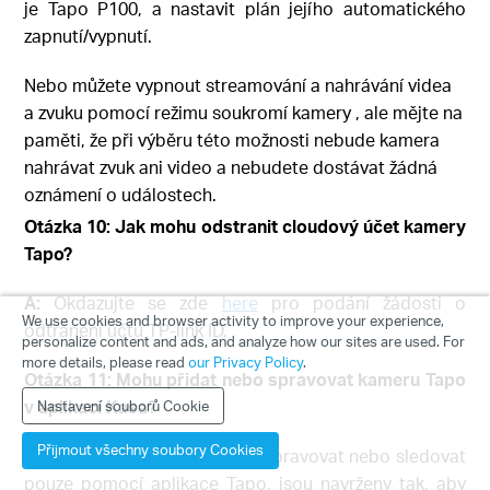
je Tapo P100, a nastavit plán jejího automatického
zapnutí/vypnutí.
Nebo můžete vypnout streamování a nahrávání videa
a zvuku pomocí režimu soukromí kamery , ale mějte na
paměti, že při výběru této možnosti nebude kamera
nahrávat zvuk ani video a nebudete dostávat žádná
oznámení o událostech.
Otázka 10: Jak mohu odstranit cloudový účet kamery
Tapo?
A:
Okdazujte se zde
here
pro podání žádosti o
We use cookies and browser activity to improve your experience,
odtranění účtu TP-link ID.
personalize content and ads, and analyze how our sites are used. For
more details, please read
our Privacy Policy
.
Otázka 11: Mohu přidat nebo spravovat kameru Tapo
v aplikaci Kasa?
Nastavení souborů Cookie
Přijmout všechny soubory Cookies
A:
Ne. Kamery Tapo, které lze spravovat nebo sledovat
pouze pomocí aplikace Tapo, jsou navrženy tak, aby