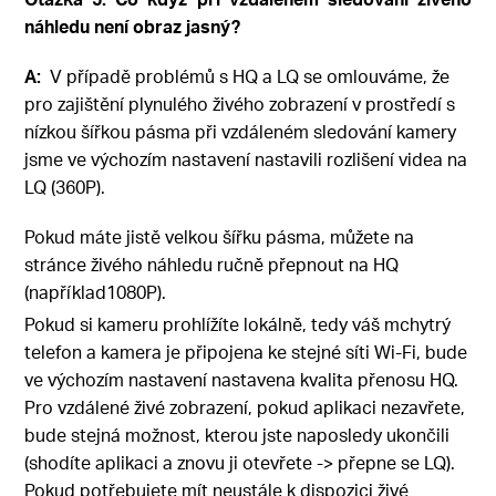
náhledu není obraz jasný?
A:
V případě problémů s HQ a LQ se omlouváme, že
pro zajištění plynulého živého zobrazení v prostředí s
nízkou šířkou pásma při vzdáleném sledování kamery
jsme ve výchozím nastavení nastavili rozlišení videa na
LQ (360P).
Pokud máte jistě velkou šířku pásma, můžete na
stránce živého náhledu ručně přepnout na HQ
(například1080P).
Pokud si kameru prohlížíte lokálně, tedy váš mchytrý
telefon a kamera je připojena ke stejné síti Wi-Fi, bude
ve výchozím nastavení nastavena kvalita přenosu HQ.
Pro vzdálené živé zobrazení, pokud aplikaci nezavřete,
bude stejná možnost, kterou jste naposledy ukončili
(shodíte aplikaci a znovu ji otevřete -> přepne se LQ).
Pokud potřebujete mít neustále k dispozici živé