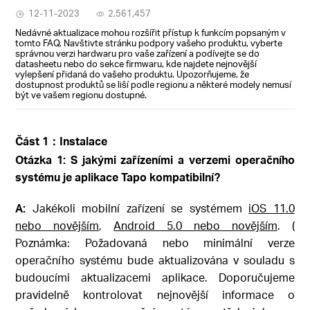
12-11-2023
2,561,457
Nedávné aktualizace mohou rozšířit přístup k funkcím popsaným v
tomto FAQ. Navštivte stránku podpory vašeho produktu, vyberte
správnou verzi hardwaru pro vaše zařízení a podívejte se do
datasheetu nebo do sekce firmwaru, kde najdete nejnovější
vylepšení přidaná do vašeho produktu. Upozorňujeme, že
dostupnost produktů se liší podle regionu a některé modely nemusí
být ve vašem regionu dostupné.
Část 1：Instalace
Otázka 1: S jakými zařízeními a verzemi operačního
systému je aplikace Tapo kompatibilní?
A:
Jakékoli mobilní zařízení se systémem
iOS 11.0
nebo novějším
,
Android 5.0 nebo novějším
. (
Poznámka: Požadovaná nebo minimální verze
operačního systému bude aktualizována v souladu s
budoucími aktualizacemi aplikace. Doporučujeme
pravidelně kontrolovat nejnovější informace o