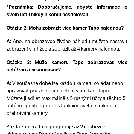
*Poznámka: Doporučujeme, abyste informace o
svém účtu nikdy nikomu nesdělovali.
Otázka 2: Mohu zobrazit více kamer Tapo najednou?
A:
Ano, na obrazovce živého náhledu můžete nastavit
zobrazení v mřížce a zobrazit
až 4 kamery najednou.
Otázka 3: Může kameru Tapo zobrazovat více
účtů/zařízení současně?
A:
V současné době lze každou kameru ovládat nebo
spravovat pouze jedním účtem v aplikaci Tapo.
Můžete ji sdílet
maximálně s 5 různými účty
a těchto 5
účtů má přístup pouze k funkcím živého náhledu a
přehrávání kamery.
Každá kamera také podporuje
až 2 souběžné
videostreamy
. Pomocí aplikace Tapo App nebo